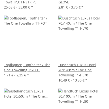
Towelling T1-STRIPE
GLOVE
25,08 € -
33,00 €
*
2,81 € -
3,70 €
*
Topflappen, Topfhalter / The
Duschtuch Luxus Hotel
One Towelling T1-POT
70x140cm / The One
1,71 € -
2,25 €
*
Towelling T1-HL70
10,49 € -
13,80 €
*