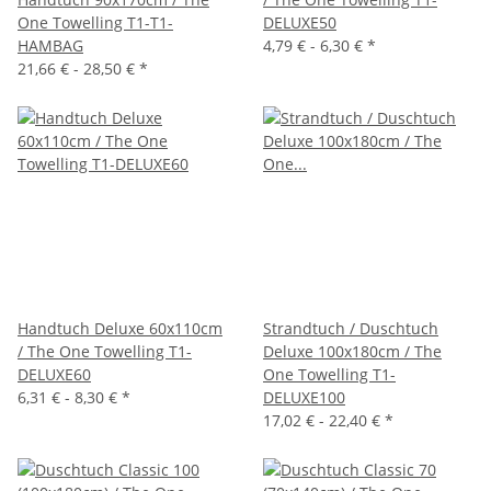
One Towelling T1-T1-
DELUXE50
HAMBAG
4,79 € -
6,30 €
*
21,66 € -
28,50 €
*
Handtuch Deluxe 60x110cm
Strandtuch / Duschtuch
/ The One Towelling T1-
Deluxe 100x180cm / The
DELUXE60
One Towelling T1-
6,31 € -
8,30 €
*
DELUXE100
17,02 € -
22,40 €
*