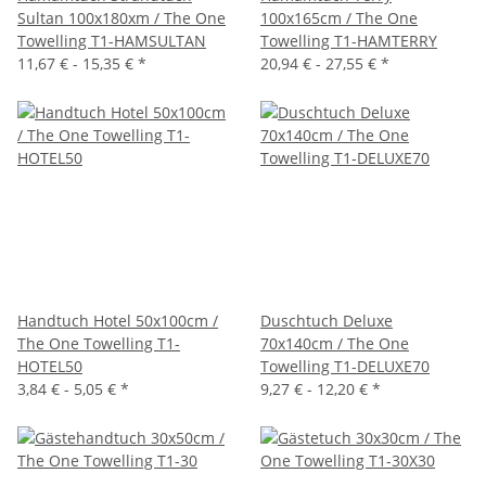
Sultan 100x180xm / The One
100x165cm / The One
Towelling T1-HAMSULTAN
Towelling T1-HAMTERRY
11,67 € -
15,35 €
*
20,94 € -
27,55 €
*
Handtuch Hotel 50x100cm /
Duschtuch Deluxe
The One Towelling T1-
70x140cm / The One
HOTEL50
Towelling T1-DELUXE70
3,84 € -
5,05 €
*
9,27 € -
12,20 €
*