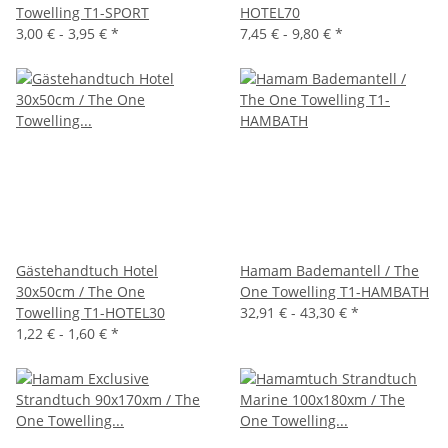
Towelling T1-SPORT
HOTEL70
3,00 € -
3,95 €
*
7,45 € -
9,80 €
*
Gästehandtuch Hotel
Hamam Bademantell / The
30x50cm / The One
One Towelling T1-HAMBATH
Towelling T1-HOTEL30
32,91 € -
43,30 €
*
1,22 € -
1,60 €
*