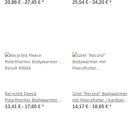
20,86 € -
27,45 €
*
25,54 € -
34,20 €
*
Recycled Fleece
Gilet "Record" Bodywärmer
Polarthermic Bodywarmer -
mit Fleecefutter / Kariban
Result R904X
K679
13,41 € -
17,65 €
*
14,17 € -
18,65 €
*