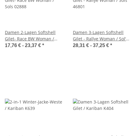
Damen 2-Lagen Softshell
Damen 3-Lagen Softshell
Gilet- Race BW Woman /
Gilet - Rallye Woman / Sol's
Sol's 02888
46801
17,76 € -
23,37 €
*
28,31 € -
37,25 €
*