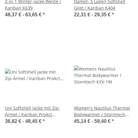
2-in-1 Winter-Jacke-Weste /
Damen 3-Lagen Softshell
Kariban K639
Gilet / Kariban K404
48,37 € -
63,65 €
*
22,31 € -
29,35 €
*
Uni Softshell Jacke mit Zip-
Women's Nautilus Thermal
Ärmel / Kariban ProAct
Bodywarmer / Stormtech
PA323
KXV-1W
36,82 € -
48,45 €
*
45,14 € -
59,40 €
*