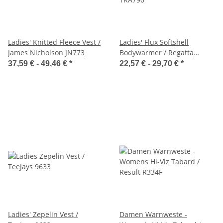
Ladies' Knitted Fleece Vest /
Ladies' Flux Softshell
James Nicholson JN773
Bodywarmer / Regatta
TRA790
37,59 € -
49,46 €
*
22,57 € -
29,70 €
*
Ladies' Zepelin Vest /
Damen Warnweste -