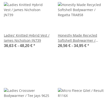
Ladies' Knitted Hybrid Vest /
Honestly Made Recycled
James Nicholson JN739
Softshell Bodywarmer /
Regatta TRA858
36,63 € -
48,20 €
*
26,56 € -
34,95 €
*