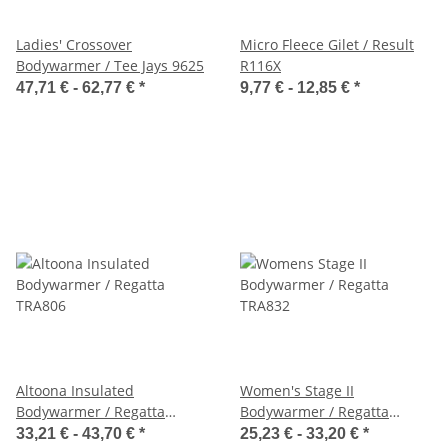
Ladies' Crossover
Micro Fleece Gilet / Result
Bodywarmer / Tee Jays 9625
R116X
47,71 € -
62,77 €
*
9,77 € -
12,85 €
*
Altoona Insulated
Women's Stage II
Bodywarmer / Regatta
Bodywarmer / Regatta
TRA806
TRA832
33,21 € -
43,70 €
*
25,23 € -
33,20 €
*