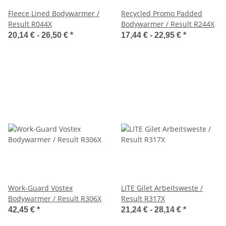
Fleece Lined Bodywarmer /
Recycled Promo Padded
Result R044X
Bodywarmer / Result R244X
20,14 € -
26,50 €
*
17,44 € -
22,95 €
*
Work-Guard Vostex
LITE Gilet Arbeitsweste /
Bodywarmer / Result R306X
Result R317X
42,45 €
*
21,24 € -
28,14 €
*