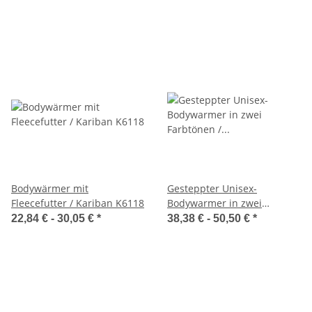
Bodywärmer mit
Gesteppter Unisex-
Fleecefutter / Kariban K6118
Bodywarmer in zwei
Farbtönen / Kariban K6162
22,84 € -
30,05 €
*
38,38 € -
50,50 €
*