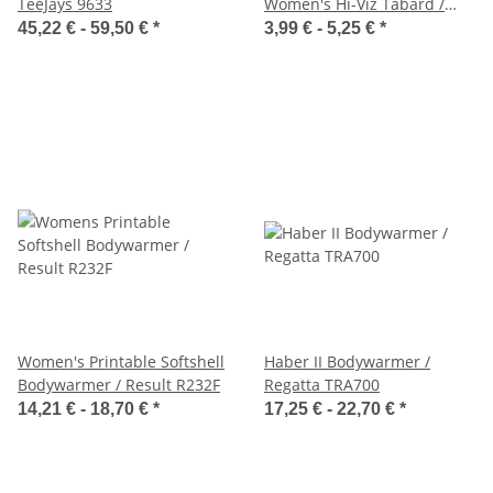
TeeJays 9633
Women's Hi-Viz Tabard /
Result R334F
45,22 € -
59,50 €
*
3,99 € -
5,25 €
*
Women's Printable Softshell
Haber II Bodywarmer /
Bodywarmer / Result R232F
Regatta TRA700
14,21 € -
18,70 €
*
17,25 € -
22,70 €
*