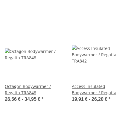
Octagon Bodywarmer /
Access Insulated
Regatta TRA848
Bodywarmer / Regatta
TRA842
26,56 € -
34,95 €
*
19,91 € -
26,20 €
*