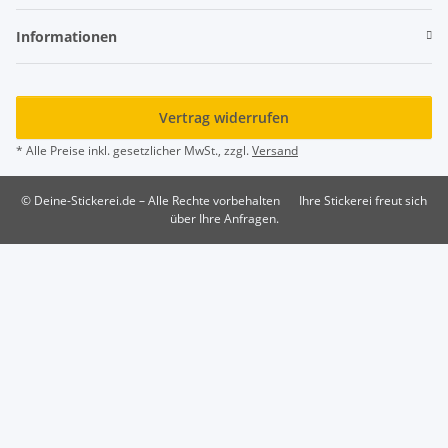
Informationen
Vertrag widerrufen
* Alle Preise inkl. gesetzlicher MwSt., zzgl.
Versand
© Deine-Stickerei.de – Alle Rechte vorbehalten
Ihre Stickerei freut sich
über Ihre Anfragen.