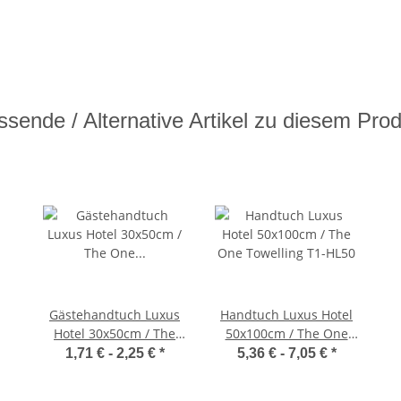
sende / Alternative Artikel zu diesem Pro
Gästehandtuch Luxus
Handtuch Luxus Hotel
Hotel 30x50cm / The
50x100cm / The One
One Towelling T1-HL30
Towelling T1-HL50
1,71 € -
2,25 €
*
5,36 € -
7,05 €
*