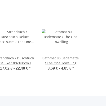
randtuch / Duschtuch
Bathmat 80 Badematte
Deluxe 100x180cm /
/ The One Towelling
he One Towelling T1-
17,02 € -
22,40 €
*
3,69 € -
4,85 €
*
DELUXE100