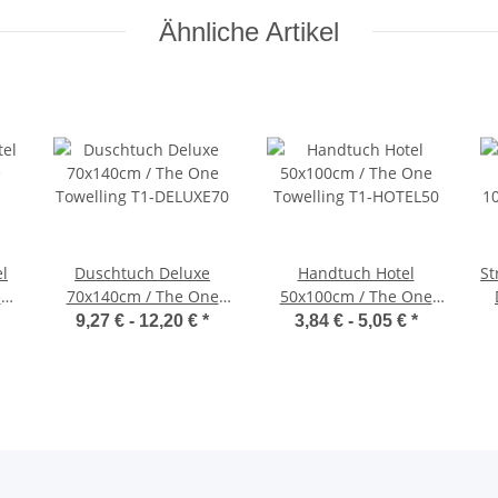
Ähnliche Artikel
l
Duschtuch Deluxe
Handtuch Hotel
St
e
70x140cm / The One
50x100cm / The One
30
Towelling T1-DELUXE70
Towelling T1-HOTEL50
T
9,27 € -
12,20 €
*
3,84 € -
5,05 €
*