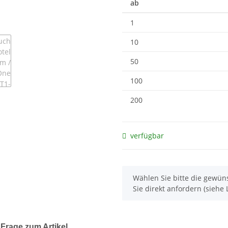
ab
1
10
50
100
200
verfügbar
x
Wählen Sie bitte die gewüns
Sie direkt anfordern (siehe L
Frage zum Artikel