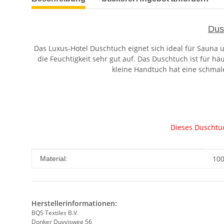
Dus
Das Luxus-Hotel Duschtuch eignet sich ideal für Sauna
die Feuchtigkeit sehr gut auf. Das Duschtuch ist für 
kleine Handtuch hat eine schmal
Dieses Duschtuch
Produkteigenschaft
Wert
100
Material:
Herstellerinformationen:
BQS Textiles B.V.
Donker Duyvisweg 56