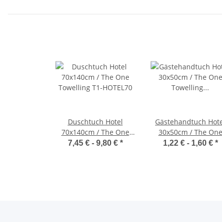
Duschtuch Hotel
Gästehandtuch Hote
70x140cm / The One
30x50cm / The On
Towelling T1-HOTEL70
Towelling T1-HOTEL
7,45 € -
9,80 €
*
1,22 € -
1,60 €
*