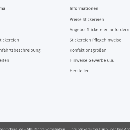
rma
Informationen
Preise Stickereien
Angebot Stickereien anfordern
tickereien
Stickereien Pflegehinweise
Anfahrtsbeschreibung
Konfektionsgrößen
eiten
Hinweise Gewerbe u.ä.
Hersteller
e-Stickerei.de – Alle Rechte vorbehalten
Ihre Stickerei freut sich über Ihre An