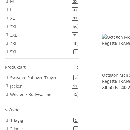
M
Artikel gefunden
33
L
Artikel gefunden
33
XL
Artikel gefunden
33
2XL
Artikel gefunden
33
3XL
Artikel gefunden
31
4XL
Artikel gefunden
13
5XL
Artikel gefunden
1
Produktart
Octagon Men's 
Sweater-Pullover-Troyer
Artikel gefunden
2
Regatta TRA6
Jacken
Artikel gefunden
19
30,55 € -
40,
Westen / Bodywarmer
Artikel gefunden
12
Softshell
1-lagig
Artikel gefunden
2
2 lagig
Artikel gefunden
1