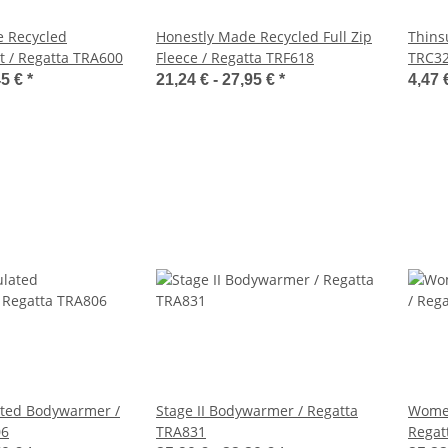
e Recycled
Honestly Made Recycled Full Zip
Thinsu
et / Regatta TRA600
Fleece / Regatta TRF618
TRC3
45 €
*
21,24 € -
27,95 €
*
4,47 
ated Bodywarmer /
Stage II Bodywarmer / Regatta
Women
06
TRA831
Regat