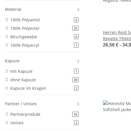
Material
100% Polyamid
Artikel gefunden
2
100% Polyester
Artikel gefunden
25
Herren Reid So
Mischgewebe
Artikel gefunden
6
Regatta TRA6
100% Polyacryl
26,56 € -
34,
Artikel gefunden
1
Kapuze
mit Kapuze
Artikel gefunden
1
ohne Kapuze
Artikel gefunden
30
Kapuze im Kragen
Artikel gefunden
2
Partner / Unisex
Partnerprodukt
Artikel gefunden
16
Unisex
Artikel gefunden
2