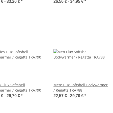
 € -
33,20 €
*
26,56 € -
34,95 €
*
' Flux Softshell
Men' Flux Softshell Bodywarmer
armer / Regatta TRA790
/ Regatta TRA788
 € -
29,70 €
*
22,57 € -
29,70 €
*