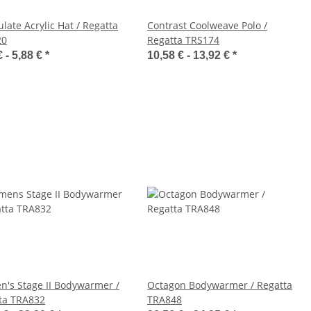
late Acrylic Hat / Regatta
Contrast Coolweave Polo /
20
Regatta TRS174
€ -
5,88 €
*
10,58 € -
13,92 €
*
's Stage II Bodywarmer /
Octagon Bodywarmer / Regatta
ta TRA832
TRA848