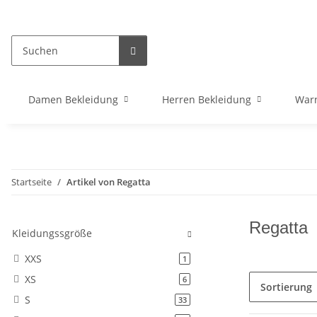
Damen Bekleidung
Herren Bekleidung
War
Startseite
Artikel von Regatta
Regatta
Kleidungssgröße
XXS
Artikel gefunden
1
XS
Artikel gefunden
6
Sortierung
S
Artikel gefunden
33