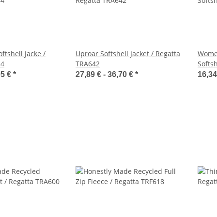
ftshell Jacke /
Uproar Softshell Jacket / Regatta
Women
54
TRA642
Softs
95 €
*
27,89 € -
36,70 €
*
16,34