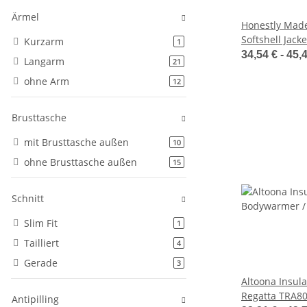
Ärmel
Honestly Mad
Softshell Jack
Kurzarm
Artikel gefunden
1
34,54 € -
45,
Langarm
Artikel gefunden
21
ohne Arm
Artikel gefunden
12
Brusttasche
mit Brusttasche außen
Artikel gefunden
10
ohne Brusttasche außen
Artikel gefunden
15
Schnitt
Slim Fit
Artikel gefunden
1
Tailliert
Artikel gefunden
4
Gerade
Artikel gefunden
3
Altoona Insul
Regatta TRA8
Antipilling