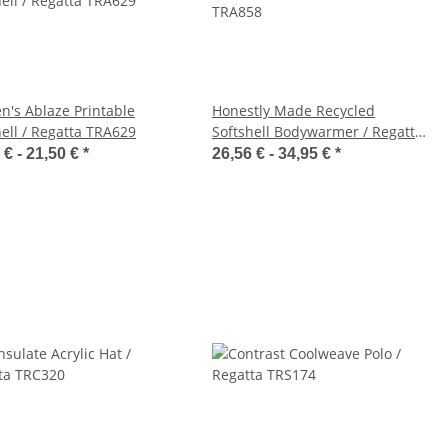
's Ablaze Printable
Honestly Made Recycled
hell / Regatta TRA629
Softshell Bodywarmer / Regatta
TRA858
 € -
21,50 €
*
26,56 € -
34,95 €
*