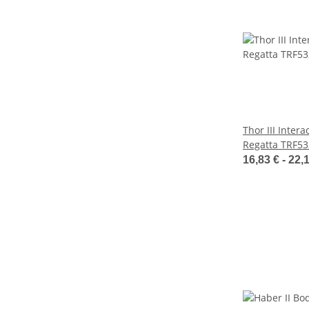
Thor III Intera
Regatta TRF53
16,83 € -
22,