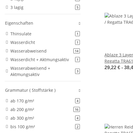
3 lagig
Artikel gefunden
5
Eigenschaften
Thinsulate
Artikel gefunden
1
Wasserdicht
Artikel gefunden
1
Wasserabweisend
Artikel gefunden
14
Ablaze 3 Layer 
Wasserdicht + Aktmungsaktiv
Artikel gefunden
1
Regatta TRA6
29,22 € -
38,
Wasserabweisend +
Artikel gefunden
3
Aktmungsaktiv
Grammatur ( Stoffstärke )
ab 170 g/m²
Artikel gefunden
4
ab 200 g/m²
Artikel gefunden
16
ab 300 g/m²
Artikel gefunden
4
bis 100 g/m²
Artikel gefunden
2