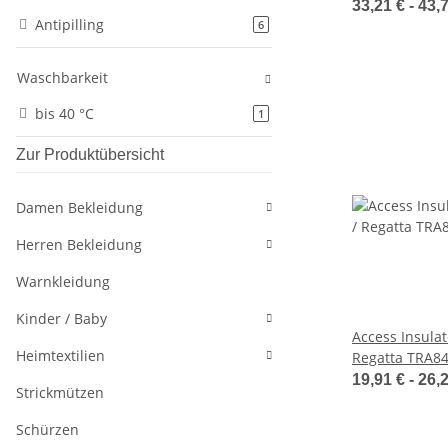
33,21 € -
43,
Antipilling
Artikel gefunden
6
Waschbarkeit
bis 40 °C
Artikel gefunden
1
Zur Produktübersicht
Damen Bekleidung
Herren Bekleidung
Warnkleidung
Kinder / Baby
Access Insula
Heimtextilien
Regatta TRA8
19,91 € -
26,
Strickmützen
Schürzen