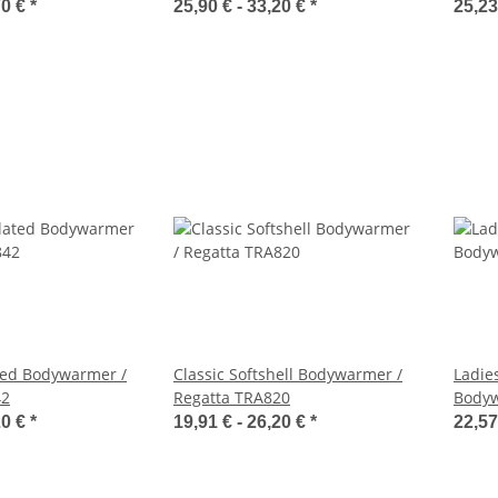
70 €
*
25,90 € -
33,20 €
*
25,23
ted Bodywarmer /
Classic Softshell Bodywarmer /
Ladies
42
Regatta TRA820
Bodyw
20 €
*
19,91 € -
26,20 €
*
22,57