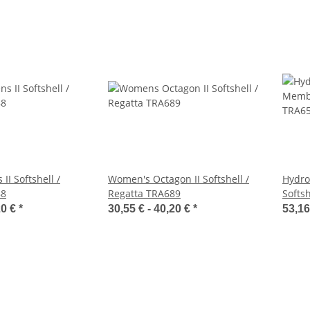
II Softshell /
Women's Octagon II Softshell /
Hydro
88
Regatta TRA689
Softs
20 €
*
30,55 € -
40,20 €
*
53,16