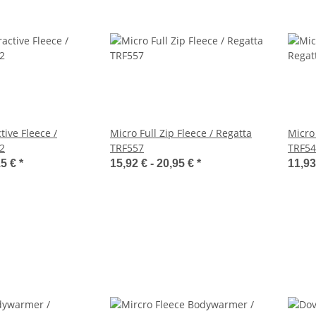
ctive Fleece /
Micro Full Zip Fleece / Regatta
Micro
2
TRF557
TRF54
15 €
*
15,92 € -
20,95 €
*
11,93