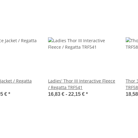
 Jacket / Regatta
Ladies' Thor III Interactive Fleece
Thor 
/ Regatta TRF541
TRF58
05 €
*
16,83 € -
22,15 €
*
18,58