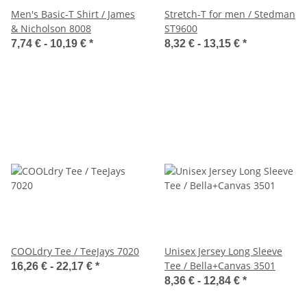
Men's Basic-T Shirt / James
Stretch-T for men / Stedman
& Nicholson 8008
ST9600
7,74 € -
10,19 €
*
8,32 € -
13,15 €
*
COOLdry Tee / TeeJays 7020
Unisex Jersey Long Sleeve
Tee / Bella+Canvas 3501
16,26 € -
22,17 €
*
8,36 € -
12,84 €
*