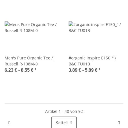
Men's Pure Organic Tee /
#organic inspire E150_° /
Russell R-108M-0
B&C TU01B
6,23 € -
8,55 €
*
3,89 € -
5,89 €
*
Artikel 1 - 40 von 92
Seite
1