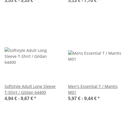
Loom 61-028-0
3,53 € -
5,35 €
*
5,13 € -
7,70 €
*
Softstyle Adult Long Sleeve
Men's Essential T / Mantis
T-Shirt / Gildan 64400
M01
4,94 € -
9,67 €
*
5,97 € -
9,44 €
*