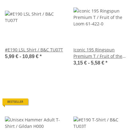
#E190 LSL Shirt / B&C TU07T
Iconic 195 Ringspun
Premium T / Fruit of the
5,99 € -
10,89 €
*
Loom 61-422-0
3,15 € -
5,58 €
*
BESTSELLER