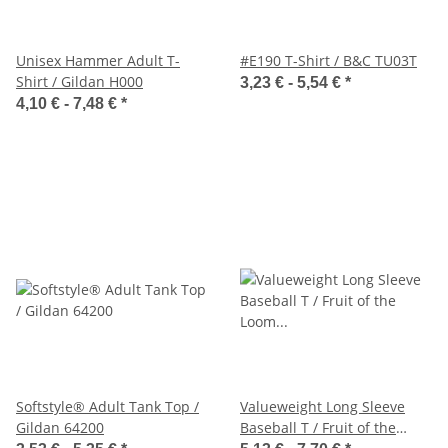
Unisex Hammer Adult T-
#E190 T-Shirt / B&C TU03T
Shirt / Gildan H000
3,23 € -
5,54 €
*
4,10 € -
7,48 €
*
Softstyle® Adult Tank Top /
Valueweight Long Sleeve
Gildan 64200
Baseball T / Fruit of the