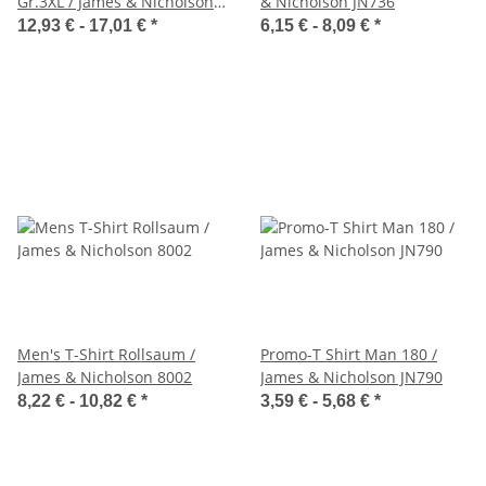
Gr.3XL / James & Nicholson
& Nicholson JN736
JN023
12,93 € -
17,01 €
*
6,15 € -
8,09 €
*
Men's T-Shirt Rollsaum /
Promo-T Shirt Man 180 /
James & Nicholson 8002
James & Nicholson JN790
8,22 € -
10,82 €
*
3,59 € -
5,68 €
*