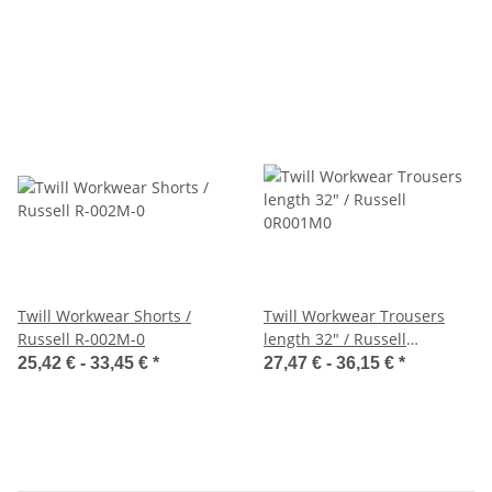
Twill Workwear Shorts /
Twill Workwear Trousers
Russell R-002M-0
length 32" / Russell
0R001M0
25,42 € -
33,45 €
*
27,47 € -
36,15 €
*