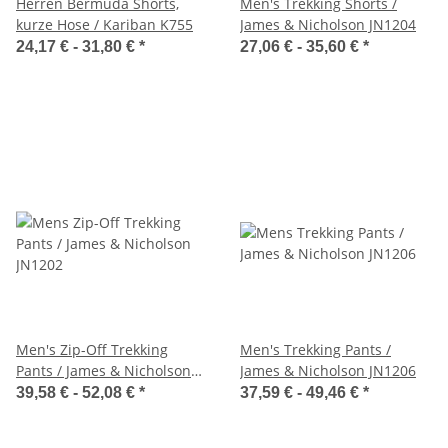
Herren Bermuda Shorts,
Men's Trekking Shorts /
kurze Hose / Kariban K755
James & Nicholson JN1204
24,17 € -
31,80 €
*
27,06 € -
35,60 €
*
Men's Zip-Off Trekking
Men's Trekking Pants /
Pants / James & Nicholson
James & Nicholson JN1206
JN1202
39,58 € -
52,08 €
*
37,59 € -
49,46 €
*