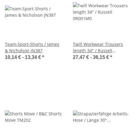
Team-Sport-Shorts / James
Twill Workwear Trousers
& Nicholson JN387
length 34" / Russell
0R001M0
10,14 € -
13,34 €
*
27,47 € -
36,15 €
*