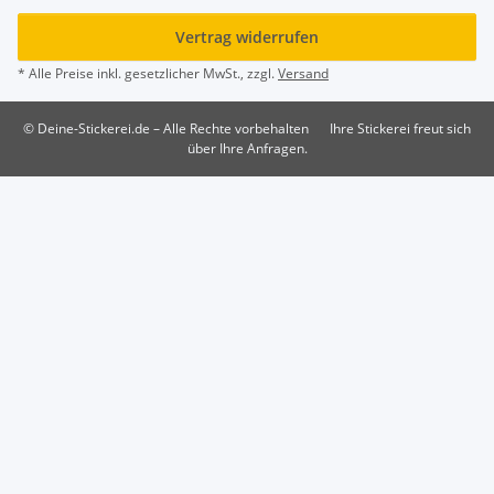
Vertrag widerrufen
* Alle Preise inkl. gesetzlicher MwSt., zzgl.
Versand
© Deine-Stickerei.de – Alle Rechte vorbehalten
Ihre Stickerei freut sich
über Ihre Anfragen.