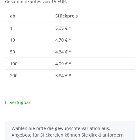
Gesamteinkaufes von 15 EUR.
ab
Stückpreis
1
5,05 €
*
10
4,70 €
*
50
4,34 €
*
100
4,09 €
*
200
3,84 €
*
verfügbar
x
Wählen Sie bitte die gewünschte Variation aus.
Angebote für Stickereien können Sie direkt anfordern