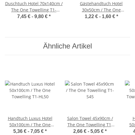
Duschtuch Hotel 70x140cm /
Gästehandtuch Hotel
The One Towelling T1-
30x50cm / The One
HOTEL70
Towelling T1-HOTEL30
7,45 € -
9,80 €
*
1,22 € -
1,60 €
*
Ähnliche Artikel
Handtuch Luxus Hotel
Salon Towel 45x90cm /
H
50x100cm / The One
The One Towelling T1-
50
Towelling T1-HL50
S45
Tow
5,36 € -
7,05 €
*
2,66 € -
5,05 €
*