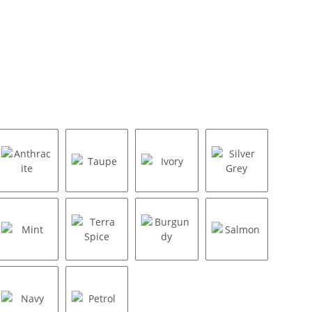
Anthracite
Taupe
Ivory
Silver Grey
een
Mint
Terra Spice
Burgundy
Salmon