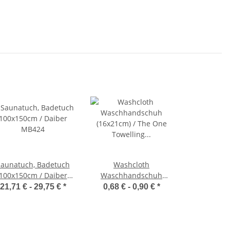
Saunatuch, Badetuch
Washcloth
100x150cm / Daiber
Waschhandschuh
MB424
(16x21cm) / The One
21,71 € -
29,75 €
*
0,68 € -
0,90 €
*
Towelling T1-WASH