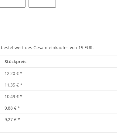
ua
Navy
Petrol
tbestellwert des Gesamteinkaufes von 15 EUR.
Stückpreis
12,20 €
*
11,35 €
*
10,49 €
*
9,88 €
*
9,27 €
*