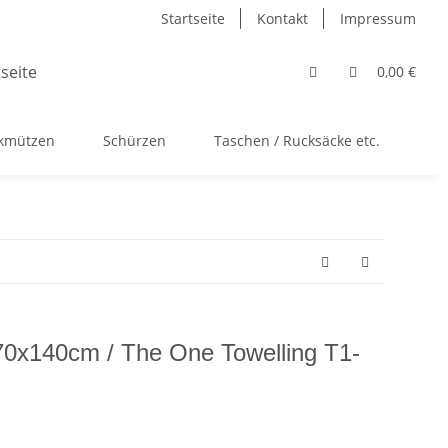
Startseite
Kontakt
Impressum
0,00 €
ckmützen
Schürzen
Taschen / Rucksäcke etc.
Ac
70x140cm / The One Towelling T1-