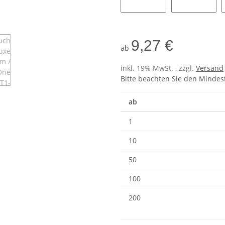
Plum
Azure Aq
9,27 €
ab
inkl. 19% MwSt. , zzgl.
Versand
Bitte beachten Sie den Mindes
ab
1
10
50
100
200