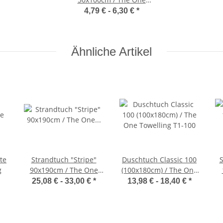
Towelling T1-DELUXE50
4,79 € -
6,30 €
*
Ähnliche Artikel
te
Strandtuch "Stripe"
Duschtuch Classic 100
g
90x190cm / The One
(100x180cm) / The One
Towelling T1-STRIPE
Towelling T1-100
25,08 € -
33,00 €
*
13,98 € -
18,40 €
*