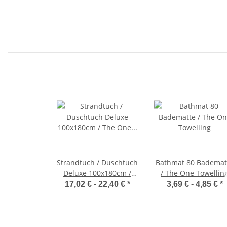
Strandtuch / Duschtuch
Bathmat 80 Bademat
Deluxe 100x180cm /
/ The One Towellin
The One Towelling T1-
17,02 € -
22,40 €
*
3,69 € -
4,85 €
*
DELUXE100