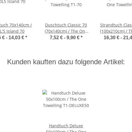
tuch 70x140cm /
Duschtuch Classic 70
Strandtuch Clas
L'S Island 70
(70x140cm) / The One
(100x210cm) / 
Towelling T1-70
Towelling T1
6 € -
14,03 €
*
7,52 € -
9,90 €
*
16,30 € -
21,
Kunden kauften dazu folgende Artikel:
Handtuch Deluxe
50x100cm / The One