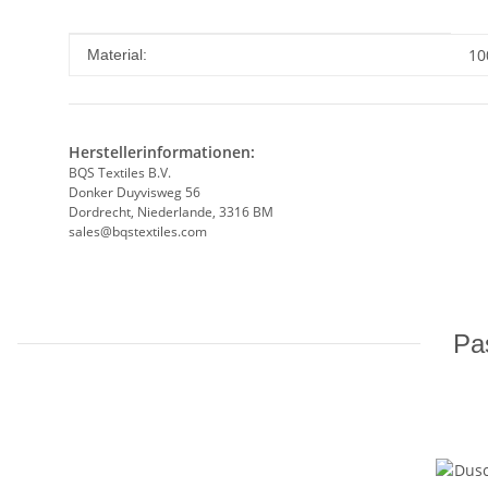
Produkteigenschaft
Wert
10
Material:
Herstellerinformationen:
BQS Textiles B.V.
Donker Duyvisweg 56
Dordrecht, Niederlande, 3316 BM
sales@bqstextiles.com
Pas