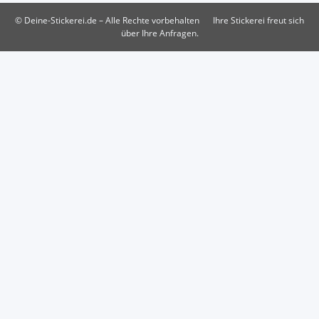
© Deine-Stickerei.de – Alle Rechte vorbehalten
Ihre Stickerei freut sich
über Ihre Anfragen.