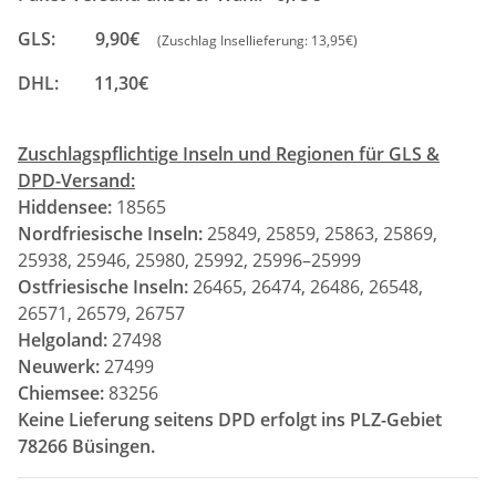
GLS: 9,90€
(Zuschlag Insellieferung: 13,95€)
DHL: 11,30€
Zuschlagspflichtige Inseln und Regionen für GLS &
DPD-Versand:
Hiddensee:
18565
Nordfriesische Inseln:
25849, 25859, 25863, 25869,
25938, 25946, 25980, 25992, 25996–25999
Ostfriesische Inseln:
26465, 26474, 26486, 26548,
26571, 26579, 26757
Helgoland:
27498
Neuwerk:
27499
Chiemsee:
83256
Keine Lieferung seitens DPD erfolgt ins PLZ-Gebiet
78266 Büsingen.