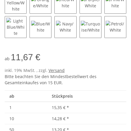
Gold Yellow/White
Orange/White
Red/White
Purple/White
Pink/Wh
Light Blue/White
Blue/White
Navy/White
Turquoise/White
Petrol/
11,67 €
ab
inkl. 19% MwSt. , zzgl.
Versand
Bitte beachten Sie den Mindestbestellwert des
Gesamteinkaufes von 15 EUR.
ab
Stückpreis
1
15,35 €
*
10
14,28 €
*
50
13,20 €
*