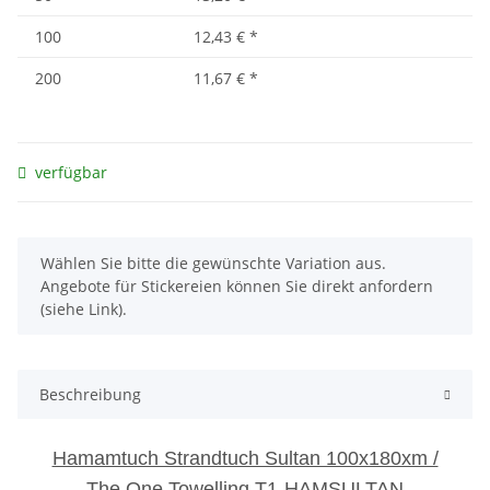
100
12,43 €
*
200
11,67 €
*
verfügbar
x
Wählen Sie bitte die gewünschte Variation aus.
Angebote für Stickereien können Sie direkt anfordern
(siehe Link).
Beschreibung
Hamamtuch Strandtuch Sultan 100x180xm /
The One Towelling T1-HAMSULTAN