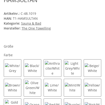
HAMSULTAN
Artikelnr.:
C-48.1019
HAN:
T1-HAMSULTAN
Kategorie:
Sauna & Bad
Hersteller:
The One Towelling
Größe
Farbe
White/Grey
Black/White
Anthracite/White
Light Grey/White
Beige/W
Brown/White
Olive Green/White
Lime/White
Mint/White
Yellow/