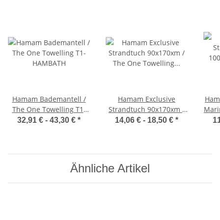
Hamam Bademantell /
Hamam Exclusive
Ham
The One Towelling T1-
Strandtuch 90x170xm /
Mari
HAMBATH
The One Towelling T1-
O
32,91 € -
43,30 €
*
14,06 € -
18,50 €
*
11
HAMEXCLUSIVE
Ähnliche Artikel