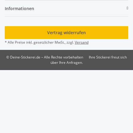
Informationen
Vertrag widerrufen
* Alle Preise inkl. gesetzlicher MwSt., zzgl.
Versand
© Deine-Stickerei.de – Alle Rechte vorbehalten
Ihre Stickerei freut sich
über Ihre Anfragen.