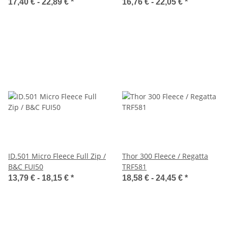
Nicholson JN782
17,40 € -
22,89 €
*
16,76 € -
22,05 €
*
ID.501 Micro Fleece Full Zip /
Thor 300 Fleece / Regatta
B&C FUI50
TRF581
13,79 € -
18,15 €
*
18,58 € -
24,45 €
*