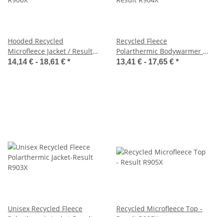
Hooded Recycled
Recycled Fleece
Microfleece Jacket / Result
Polarthermic Bodywarmer -
R906X
Result R904X
14,14 € -
18,61 €
*
13,41 € -
17,65 €
*
Unisex Recycled Fleece
Recycled Microfleece Top -