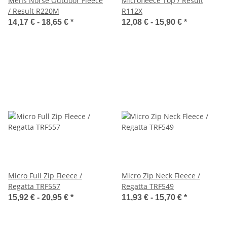
Mens Norse Outdoor Fleece
Microfleece Top / Result
/ Result R220M
R112X
14,17 € -
18,65 €
*
12,08 € -
15,90 €
*
Micro Full Zip Fleece /
Micro Zip Neck Fleece /
Regatta TRF557
Regatta TRF549
15,92 € -
20,95 €
*
11,93 € -
15,70 €
*