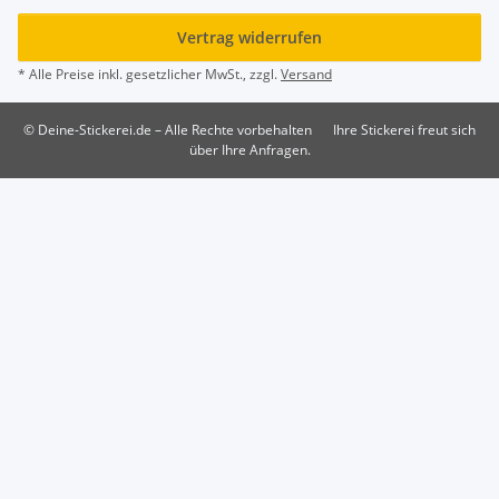
Vertrag widerrufen
* Alle Preise inkl. gesetzlicher MwSt., zzgl.
Versand
© Deine-Stickerei.de – Alle Rechte vorbehalten
Ihre Stickerei freut sich
über Ihre Anfragen.