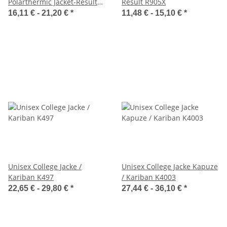
Polarthermic Jacket-Result
Result R905X
R903X
16,11 € -
21,20 €
*
11,48 € -
15,10 €
*
Unisex College Jacke /
Unisex College Jacke Kapuze
Kariban K497
/ Kariban K4003
22,65 € -
29,80 €
*
27,44 € -
36,10 €
*