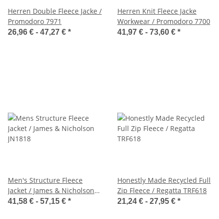
Herren Double Fleece Jacke /
Herren Knit Fleece Jacke
Promodoro 7971
Workwear / Promodoro 7700
26,96 € -
47,27 €
*
41,97 € -
73,60 €
*
Men's Structure Fleece
Honestly Made Recycled Full
Jacket / James & Nicholson
Zip Fleece / Regatta TRF618
JN1818
41,58 € -
57,15 €
*
21,24 € -
27,95 €
*