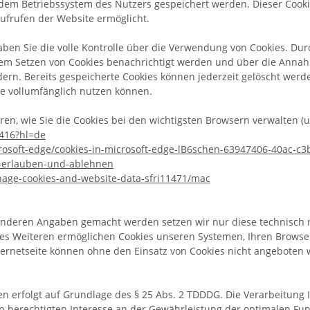
 dem Betriebssystem des Nutzers gespeichert werden. Dieser Cookie
ufrufen der Website ermöglicht.
ben Sie die volle Kontrolle über die Verwendung von Cookies. Du
dem Setzen von Cookies benachrichtigt werden und über die Anna
rn. Bereits gespeicherte Cookies können jederzeit gelöscht werde
te vollumfänglich nutzen können.
en, wie Sie die Cookies bei den wichtigsten Browsern verwalten (u
1416?hl=de
crosoft-edge/cookies-in-microsoft-edge-lB6schen-63947406-40ac-
es-erlauben-und-ablehnen
nage-cookies-and-website-data-sfri11471/mac
anderen Angaben gemacht werden setzen wir nur diese technisch 
. Des Weiteren ermöglichen Cookies unseren Systemen, Ihren Brow
ernetseite können ohne den Einsatz von Cookies nicht angeboten we
en erfolgt auf Grundlage des § 25 Abs. 2 TDDDG. Die Verarbeitung
n berechtigten Interesse an der Gewährleistung der optimalen Fun