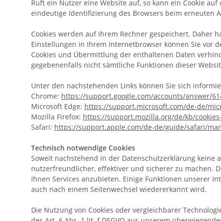
Ruft ein Nutzer eine Website auf, so kann ein Cookie auf
eindeutige Identifizierung des Browsers beim erneuten A
Cookies werden auf Ihrem Rechner gespeichert. Daher ha
Einstellungen in Ihrem Internetbrowser können Sie vor 
Cookies und Übermittlung der enthaltenen Daten verhinde
gegebenenfalls nicht sämtliche Funktionen dieser Websi
Unter den nachstehenden Links können Sie sich informier
Chrome:
https://support.google.com/accounts/answer/6
Microsoft Edge:
https://support.microsoft.com/de-de/mi
Mozilla Firefox:
https://support.mozilla.org/de/kb/cooki
Safari:
https://support.apple.com/de-de/guide/safari/ma
Technisch notwendige Cookies
Soweit nachstehend in der Datenschutzerklärung keine 
nutzerfreundlicher, effektiver und sicherer zu machen
Ihnen Services anzubieten. Einige Funktionen unserer Int
auch nach einem Seitenwechsel wiedererkannt wird.
Die Nutzung von Cookies oder vergleichbarer Technologi
des Art. 6 Abs. 1 lit. f DSGVO aus unserem überwiegende