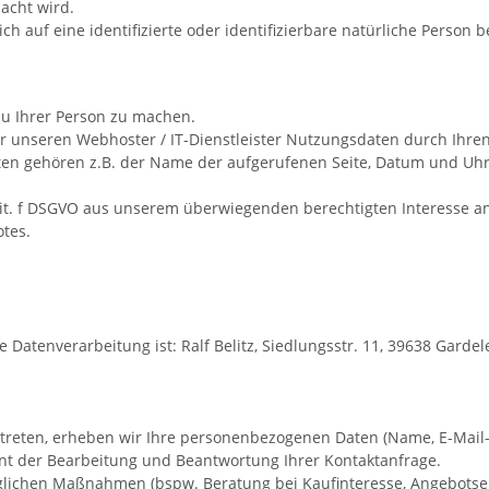
acht wird.
h auf eine identifizierte oder identifizierbare natürliche Person 
u Ihrer Person zu machen.
 unseren Webhoster / IT-Dienstleister Nutzungsdaten durch Ihren 
aten gehören z.B. der Name der aufgerufenen Seite, Datum und Uhrz
1 lit. f DSGVO aus unserem überwiegenden berechtigten Interesse a
otes.
ie Datenverarbeitung ist:
Ralf Belitz,
Siedlungsstr. 11,
39638
Garde
kt treten, erheben wir Ihre personenbezogenen Daten (Name, E-Mail
nt der Bearbeitung und Beantwortung Ihrer Kontaktanfrage.
ichen Maßnahmen (bspw. Beratung bei Kaufinteresse, Angebotsers