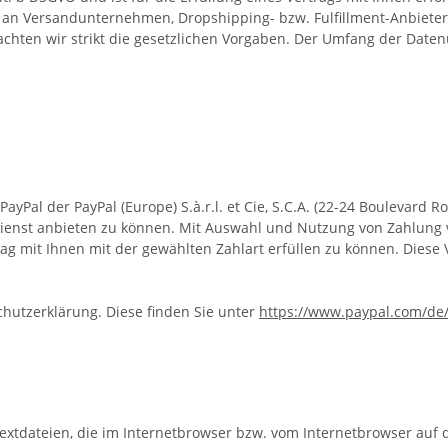
e an Versandunternehmen, Dropshipping- bzw. Fulfillment-Anbieter,
beachten wir strikt die gesetzlichen Vorgaben. Der Umfang der Dat
Pal der PayPal (Europe) S.à.r.l. et Cie, S.C.A. (22-24 Boulevard R
ienst anbieten zu können. Mit Auswahl und Nutzung von Zahlung 
g mit Ihnen mit der gewählten Zahlart erfüllen zu können. Diese Ve
chutzerklärung. Diese finden Sie unter
https://www.paypal.com/de
Textdateien, die im Internetbrowser bzw. vom Internetbrowser au