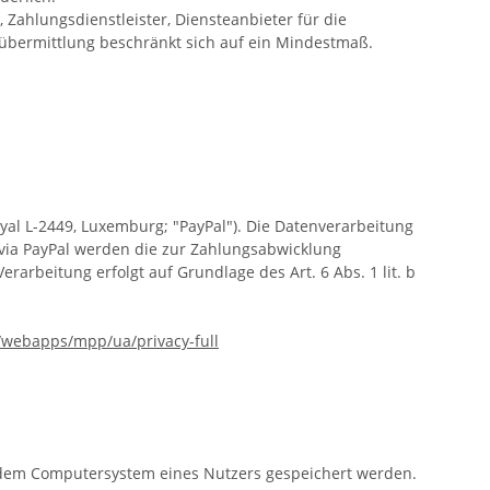
 Zahlungsdienstleister, Diensteanbieter für die
enübermittlung beschränkt sich auf ein Mindestmaß.
oyal L-2449, Luxemburg; "PayPal"). Die Datenverarbeitung
via PayPal werden die zur Zahlungsabwicklung
rarbeitung erfolgt auf Grundlage des Art. 6 Abs. 1 lit. b
/webapps/mpp/ua/privacy-full
f dem Computersystem eines Nutzers gespeichert werden.