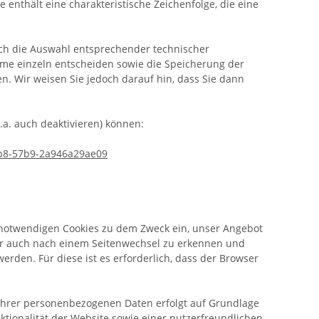
 enthält eine charakteristische Zeichenfolge, die eine
rch die Auswahl entsprechender technischer
hme einzeln entscheiden sowie die Speicherung der
n. Wir weisen Sie jedoch darauf hin, dass Sie dann
.a. auch deaktivieren) können:
c3b8-57b9-2a946a29ae09
notwendigen Cookies zu dem Zweck ein, unser Angebot
ser auch nach einem Seitenwechsel zu erkennen und
rden. Für diese ist es erforderlich, dass der Browser
 Ihrer personenbezogenen Daten erfolgt auf Grundlage
ktionalität der Website sowie einer nutzerfreundlichen