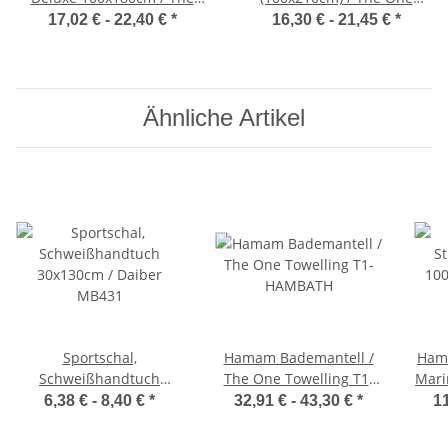
One Towelling T1-
Towelling T1-210
17,02 € -
22,40 €
*
16,30 € -
21,45 €
*
DELUXE100
Ähnliche Artikel
Sportschal,
Hamam Bademantell /
Ham
Schweißhandtuch
The One Towelling T1-
Mari
30x130cm / Daiber
HAMBATH
O
6,38 € -
8,40 €
*
32,91 € -
43,30 €
*
11
MB431