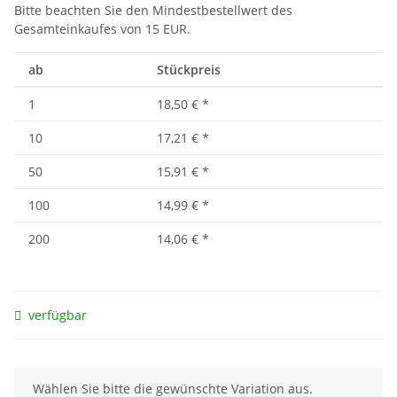
Bitte beachten Sie den Mindestbestellwert des
Gesamteinkaufes von 15 EUR.
ab
Stückpreis
1
18,50 €
*
10
17,21 €
*
50
15,91 €
*
100
14,99 €
*
200
14,06 €
*
verfügbar
x
Wählen Sie bitte die gewünschte Variation aus.