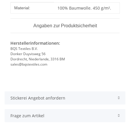
Produkteigenschaft
Wert
100% Baumwolle. 450 g/m².
Material:
Angaben zur Produktsicherheit
Herstellerinformationen:
BQS Textiles B.V.
Donker Duyvisweg 56
Dordrecht, Niederlande, 3316 BM
sales@bqstextiles.com
Stickerei Angebot anfordern
Frage zum Artikel