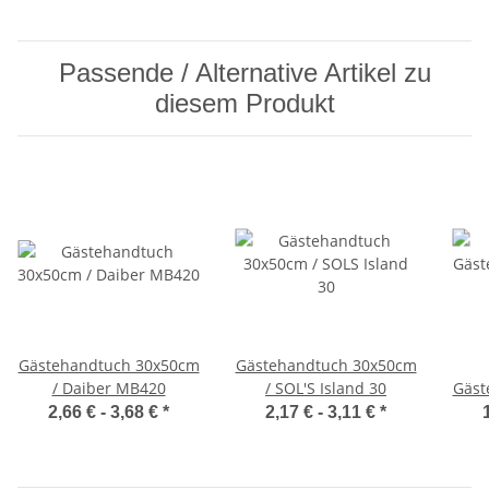
Passende / Alternative Artikel zu
diesem Produkt
Gästehandtuch 30x50cm
Gästehandtuch 30x50cm
/ Daiber MB420
/ SOL'S Island 30
Gäst
2,66 € -
3,68 €
*
2,17 € -
3,11 €
*