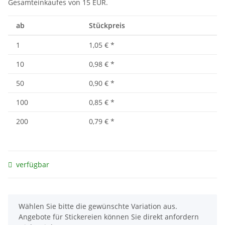
Gesamteinkaufes von 15 EUR.
ab
Stückpreis
1
1,05 €
*
10
0,98 €
*
50
0,90 €
*
100
0,85 €
*
200
0,79 €
*
verfügbar
x
Wählen Sie bitte die gewünschte Variation aus.
Angebote für Stickereien können Sie direkt anfordern