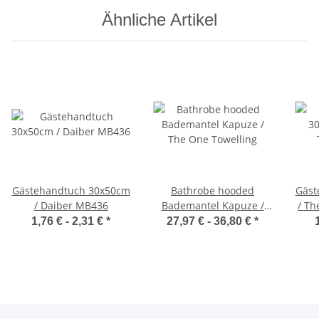
Ähnliche Artikel
Gästehandtuch 30x50cm
Bathrobe hooded
Gäst
/ Daiber MB436
Bademantel Kapuze /
/ Th
The One Towelling
1,76 € -
2,31 €
*
27,97 € -
36,80 €
*