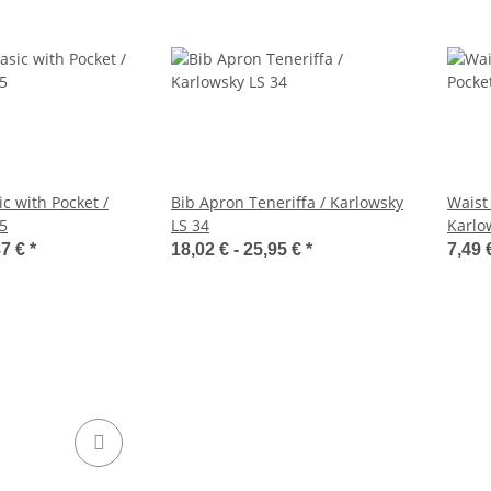
c with Pocket /
Bib Apron Teneriffa / Karlowsky
Waist
5
LS 34
Karlo
87 €
*
18,02 € -
25,95 €
*
7,49 