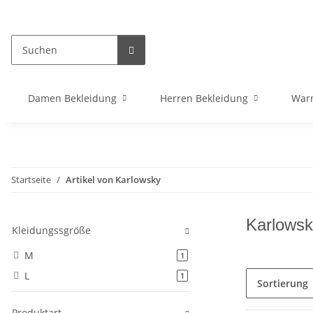
Damen Bekleidung
Herren Bekleidung
War
Startseite
Artikel von Karlowsky
Karlowsk
Kleidungssgröße
M
Artikel gefunden
1
L
Artikel gefunden
1
Sortierung
Produktart