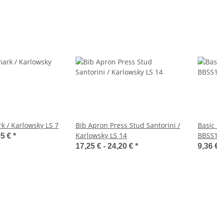
 / Karlowsky LS 7
Bib Apron Press Stud Santorini /
Basic
Karlowsky LS 14
BBSS
05 €
*
17,25 € -
24,20 €
*
9,36 