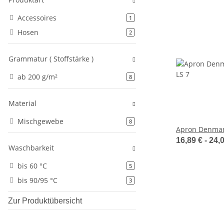
Accessoires
Artikel gefunden
1
Hosen
Artikel gefunden
2
Grammatur ( Stoffstärke )
ab 200 g/m²
Artikel gefunden
8
Material
Mischgewebe
Artikel gefunden
8
Apron Denmark
16,89 € -
24,
Waschbarkeit
bis 60 °C
Artikel gefunden
5
bis 90/95 °C
Artikel gefunden
3
Zur Produktübersicht