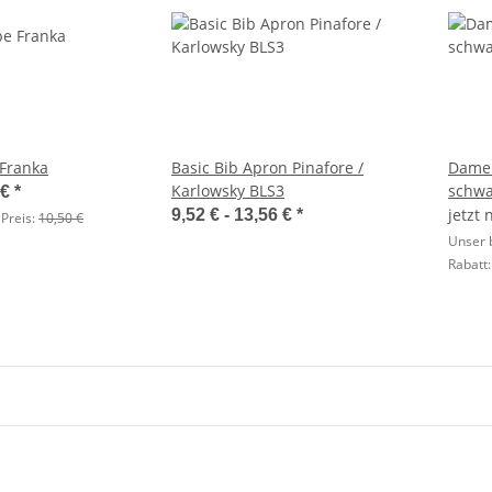
Franka
Basic Bib Apron Pinafore /
Damen
Karlowsky BLS3
schwa
 €
*
jetzt
9,52 € -
13,56 €
*
 Preis:
10,50 €
Unser b
Rabatt