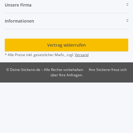
Unsere Firma
Informationen
Vertrag widerrufen
* Alle Preise inkl. gesetzlicher MwSt., zzgl.
Versand
© Deine-Stickerei.de – Alle Rechte vorbehalten
Ihre Stickerei freut sich
über Ihre Anfragen.