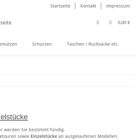
Startseite
Kontakt
Impressum
0,00 €
ckmützen
Schürzen
Taschen / Rucksäcke etc.
Ac
elstücke
er werden Sie bestimmt fündig.
etouren sowie
Einzelstücke
an ausgelaufenen Modellen.