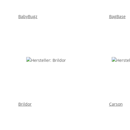
BabyBugz
BagBase
Brildor
Carson