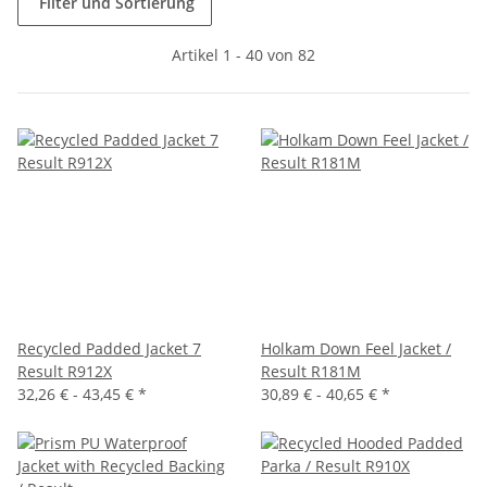
Filter und Sortierung
Artikel 1 - 40 von 82
Recycled Padded Jacket 7
Holkam Down Feel Jacket /
Result R912X
Result R181M
32,26 € -
43,45 €
*
30,89 € -
40,65 €
*