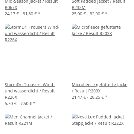
Mid-Season Jacket / Result
Soft Padded Jacket / Result
R067X
R233M
24,17 € -
31,80 €
*
25,00 € -
32,90 €
*
StormDri Trousers Wind-
Microfleece gefütterte Jacke
und wasserdicht / Result
/ Result R203X
R226X
21,47 € -
28,25 €
*
5,70 € -
7,50 €
*