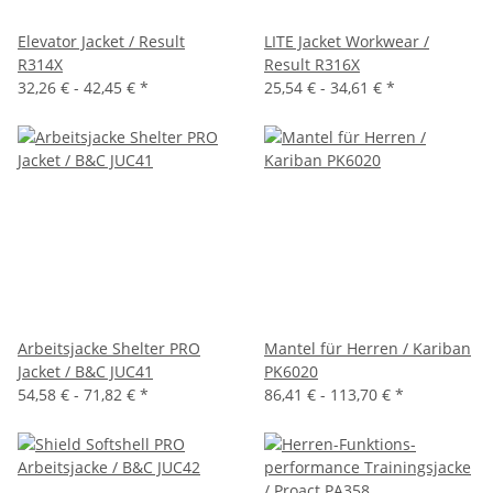
Elevator Jacket / Result
LITE Jacket Workwear /
R314X
Result R316X
32,26 € -
42,45 €
*
25,54 € -
34,61 €
*
Arbeitsjacke Shelter PRO
Mantel für Herren / Kariban
Jacket / B&C JUC41
PK6020
54,58 € -
71,82 €
*
86,41 € -
113,70 €
*