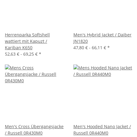
Herrenparka Softshell
Men's Hybrid Jacket / Daiber
wattiert mit Kapuzt /
JN1820
Kariban K650
47,80 € -
66,11 €
*
52,63 € -
69,25 €
*
Men's Cross Übergangsjacke
Men's Hooded Nano Jacket /
/ Russell 0R430M0
Russell 0R440M0