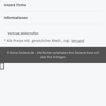
Unsere Firma
Informationen
Vertrag widerrufen
* Alle Preise inkl. gesetzlicher MwSt., zzgl.
Versand
© Deine-Stickerei.de – Alle Rechte vorbehalten
Ihre Stickerei freut sich
über Ihre Anfragen.