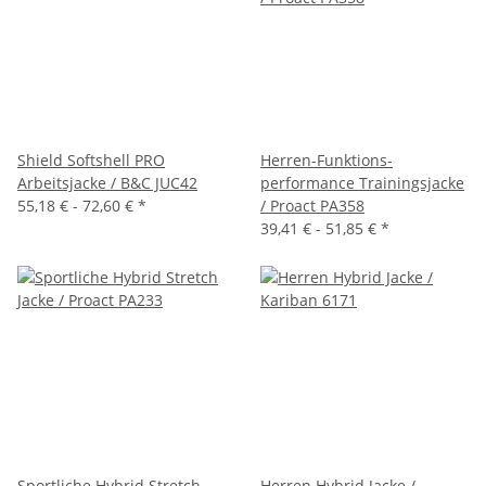
Shield Softshell PRO
Herren-Funktions-
Arbeitsjacke / B&C JUC42
performance Trainingsjacke
55,18 € -
72,60 €
*
/ Proact PA358
39,41 € -
51,85 €
*
Sportliche Hybrid Stretch
Herren Hybrid Jacke /