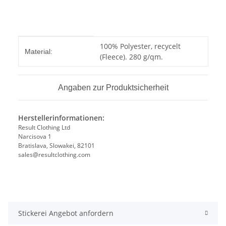
Produkteigenschaft
Wert
100% Polyester, recycelt
Material:
(Fleece). 280 g/qm.
Angaben zur Produktsicherheit
Herstellerinformationen:
Result Clothing Ltd
Narcisova 1
Bratislava, Slowakei, 82101
sales@resultclothing.com
Stickerei Angebot anfordern