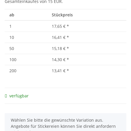
Gesamteinkaufes von 15 EUR.
ab
Stückpreis
1
17,65 €
*
10
16,41 €
*
50
15,18 €
*
100
14,30 €
*
200
13,41 €
*
verfügbar
x
Wählen Sie bitte die gewünschte Variation aus.
Angebote für Stickereien können Sie direkt anfordern