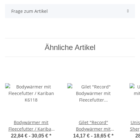
Frage zum Artikel
Ähnliche Artikel
Bodywärmer mit
Gilet "Record"
Unis
Fleecefutter / Kariban
Bodywärmer mit
Sher
K6118
Fleecefutter / Kariban
22,84 € -
30,05 €
*
14,17 € -
18,65 €
*
28