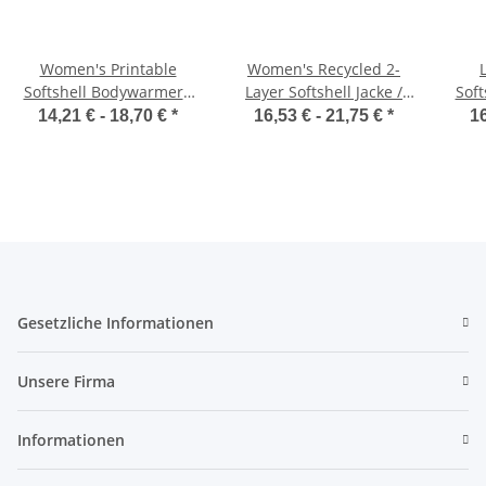
Women's Printable
Women's Recycled 2-
Softshell Bodywarmer /
Layer Softshell Jacke /
Soft
Result R232F
Result R901F
14,21 € -
18,70 €
*
16,53 € -
21,75 €
*
16
Gesetzliche Informationen
Unsere Firma
Informationen