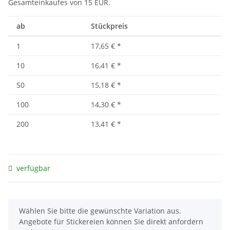
Gesamteinkaufes von 15 EUR.
ab
Stückpreis
1
17,65 €
*
10
16,41 €
*
50
15,18 €
*
100
14,30 €
*
200
13,41 €
*
verfügbar
x
Wählen Sie bitte die gewünschte Variation aus.
Angebote für Stickereien können Sie direkt anfordern