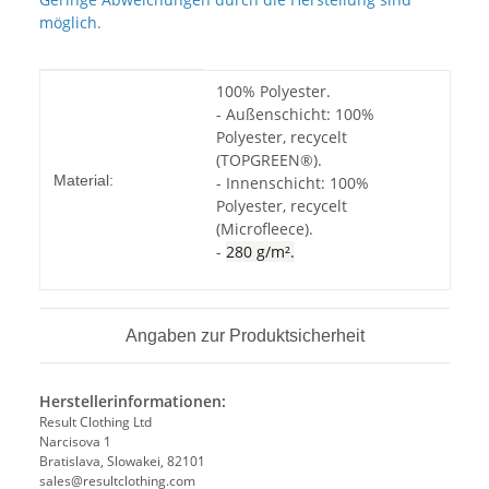
möglich.
Produkteigenschaft
Wert
100% Polyester.
- Außenschicht: 100%
Polyester, recycelt
(TOPGREEN®).
Material:
- Innenschicht: 100%
Polyester, recycelt
(Microfleece).
-
280 g/m².
Angaben zur Produktsicherheit
Herstellerinformationen:
Result Clothing Ltd
Narcisova 1
Bratislava, Slowakei, 82101
sales@resultclothing.com