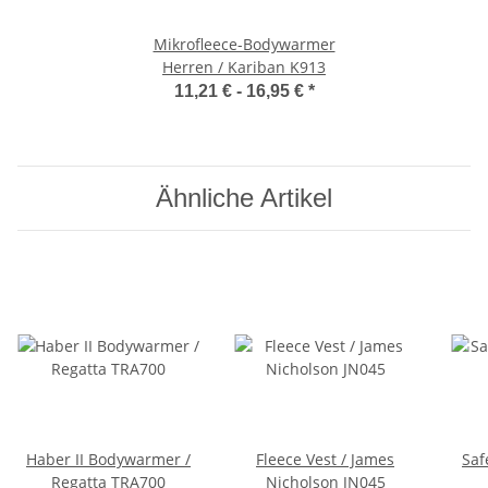
Mikrofleece-Bodywarmer
Herren / Kariban K913
11,21 € -
16,95 €
*
Ähnliche Artikel
Haber II Bodywarmer /
Fleece Vest / James
Saf
Regatta TRA700
Nicholson JN045