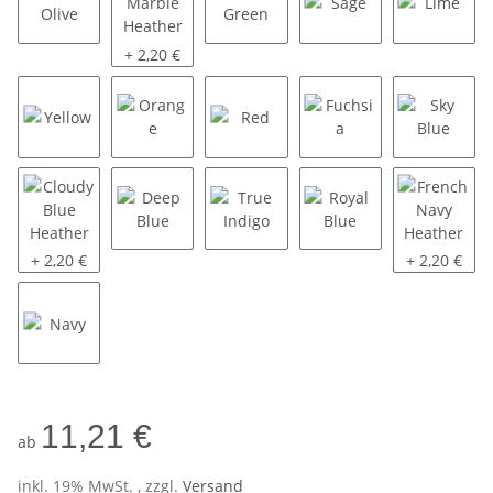
Green Olive
Green Marble Heather
Kelly Green
Sage
Lime
+ 2,20 €
Yellow
Orange
Red
Fuchsia
Sky Blu
Cloudy Blue Heather
Deep Blue
True Indigo
Royal Blue
French Nav
+ 2,20 €
+ 2,20 €
Navy
11,21 €
ab
inkl. 19% MwSt. , zzgl.
Versand