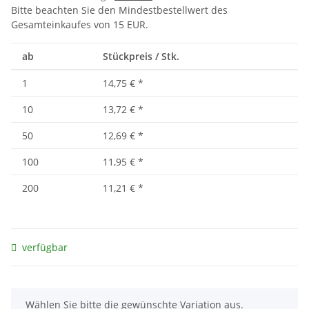
Bitte beachten Sie den Mindestbestellwert des
Gesamteinkaufes von 15 EUR.
ab
Stückpreis / Stk.
1
14,75 €
*
10
13,72 €
*
50
12,69 €
*
100
11,95 €
*
200
11,21 €
*
verfügbar
x
Wählen Sie bitte die gewünschte Variation aus.