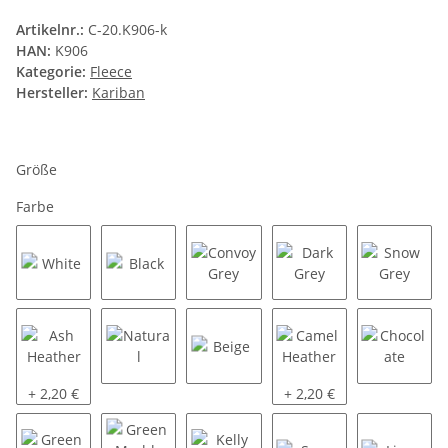
Artikelnr.:
C-20.K906-k
HAN:
K906
Kategorie:
Fleece
Hersteller:
Kariban
Größe
Farbe
White
Black
Convoy Grey
Dark Grey
Snow G
Ash Heather
Natural
Beige
Camel Heather
Chocola
+ 2,20 €
+ 2,20 €