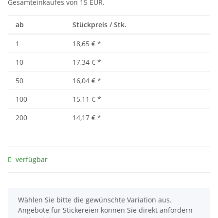
Gesamteinkaufes von 15 EUR.
ab
Stückpreis / Stk.
1
18,65 €
*
10
17,34 €
*
50
16,04 €
*
100
15,11 €
*
200
14,17 €
*
verfügbar
x
Wählen Sie bitte die gewünschte Variation aus.
Angebote für Stickereien können Sie direkt anfordern