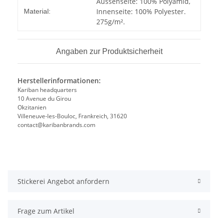
Produkteigenschaft
Wert
Aussenseite: 100% Polyamid,
Innenseite: 100% Polyester.
Material:
275g/m².
Angaben zur Produktsicherheit
Herstellerinformationen:
Kariban headquarters
10 Avenue du Girou
Okzitanien
Villeneuve-les-Bouloc, Frankreich, 31620
contact@karibanbrands.com
Stickerei Angebot anfordern
Frage zum Artikel