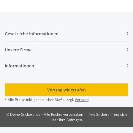
Gesetzliche Informationen
Unsere Firma
Informationen
Vertrag widerrufen
* Alle Preise inkl. gesetzlicher MwSt., zzgl.
Versand
© Deine-Stickerei.de – Alle Rechte vorbehalten
Ihre Stickerei freut sich
über Ihre Anfragen.