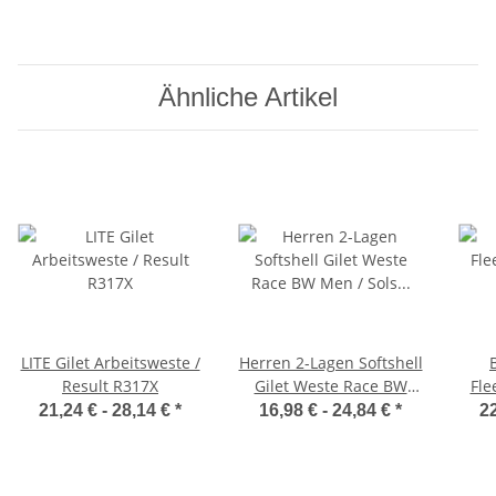
Ähnliche Artikel
LITE Gilet Arbeitsweste /
Herren 2-Lagen Softshell
Result R317X
Gilet Weste Race BW
Fle
Men / Sol's 02887
21,24 € -
28,14 €
*
16,98 € -
24,84 €
*
22