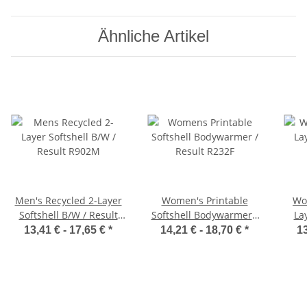
Ähnliche Artikel
Men's Recycled 2-Layer
Women's Printable
Wo
Softshell B/W / Result
Softshell Bodywarmer /
La
R902M
Result R232F
13,41 € -
17,65 €
*
14,21 € -
18,70 €
*
13