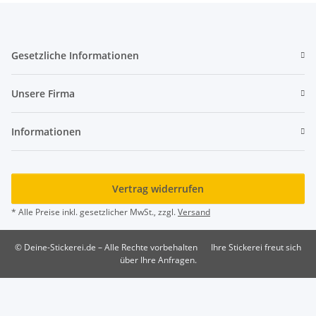
Gesetzliche Informationen
Unsere Firma
Informationen
Vertrag widerrufen
* Alle Preise inkl. gesetzlicher MwSt., zzgl.
Versand
© Deine-Stickerei.de – Alle Rechte vorbehalten
Ihre Stickerei freut sich
über Ihre Anfragen.