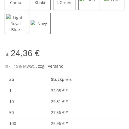
Jungle Camo
Dark Khaki
Mineral Green
Red
Wine
Light Royal Blue
Navy
24,36 €
ab
inkl. 19% MwSt. , zzgl.
Versand
ab
Stückpreis
1
32,05 €
*
10
29,81 €
*
50
27,56 €
*
100
25,96 €
*