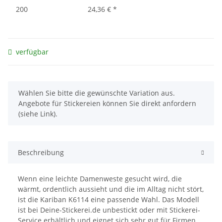
200
24,36 €
*
verfügbar
x
Wählen Sie bitte die gewünschte Variation aus.
Angebote für Stickereien können Sie direkt anfordern
(siehe Link).
Beschreibung
Wenn eine leichte Damenweste gesucht wird, die
wärmt, ordentlich aussieht und die im Alltag nicht stört,
ist die Kariban K6114 eine passende Wahl. Das Modell
ist bei Deine-Stickerei.de unbestickt oder mit Stickerei-
Service erhältlich und eignet sich sehr gut für Firmen,