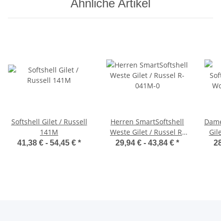
Ähnliche Artikel
Softshell Gilet / Russell
Herren SmartSoftshell
Dame
141M
Weste Gilet / Russel R-
Gil
041M-0
41,38 € -
54,45 €
*
29,94 € -
43,84 €
*
28