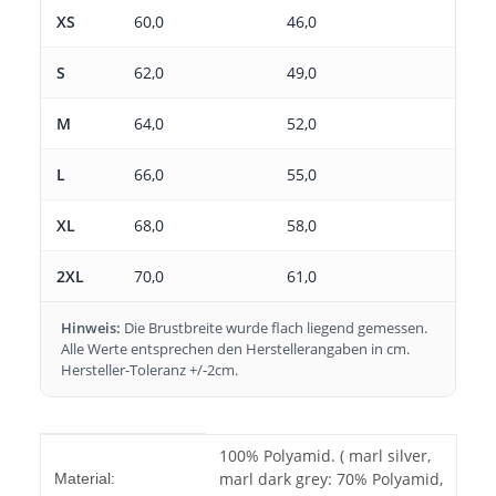
XS
60,0
46,0
S
62,0
49,0
M
64,0
52,0
L
66,0
55,0
XL
68,0
58,0
2XL
70,0
61,0
Hinweis:
Die Brustbreite wurde flach liegend gemessen.
Alle Werte entsprechen den Herstellerangaben in cm.
Hersteller-Toleranz +/-2cm.
Produkteigenschaft
Wert
100% Polyamid. ( marl silver,
marl dark grey: 70% Polyamid,
Material: