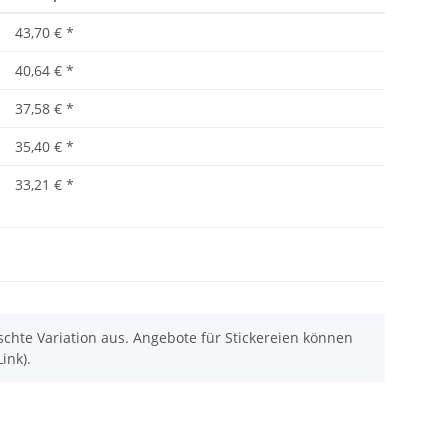
43,70 €
*
40,64 €
*
37,58 €
*
35,40 €
*
33,21 €
*
chte Variation aus. Angebote für Stickereien können
ink).