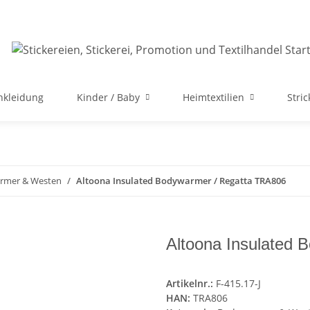
nkleidung
Kinder / Baby
Heimtextilien
Stri
rmer & Westen
Altoona Insulated Bodywarmer / Regatta TRA806
Altoona Insulated
Artikelnr.:
F-415.17-J
HAN:
TRA806