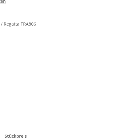
ten
 / Regatta TRA806
Stückpreis