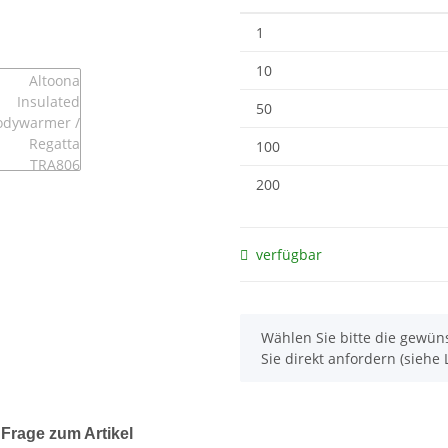
1
10
50
100
200
verfügbar
x
Wählen Sie bitte die gewüns
Sie direkt anfordern (siehe L
Frage zum Artikel