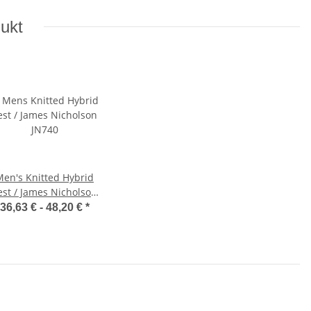
dukt
Men's Knitted Hybrid
est / James Nicholson
JN740
36,63 € -
48,20 €
*