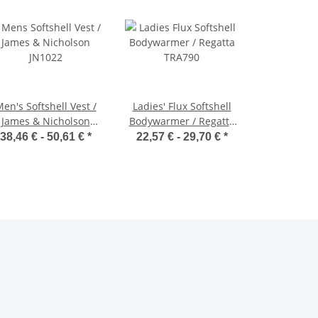
en's Softshell Vest /
Ladies' Flux Softshell
James & Nicholson
Bodywarmer / Regatta
JN1022
TRA790
38,46 € -
50,61 €
*
22,57 € -
29,70 €
*