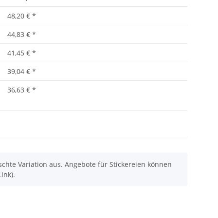
48,20 €
*
44,83 €
*
41,45 €
*
39,04 €
*
36,63 €
*
chte Variation aus. Angebote für Stickereien können
ink).