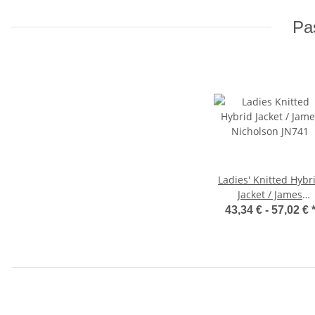
Pas
Ladies' Knitted Hybr
Jacket / James
Nicholson JN741
43,34 € -
57,02 €