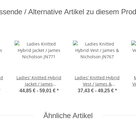
sende / Alternative Artikel zu diesem Pro
id
Ladies' Knitted Hybrid
Ladies' Knitted Hybrid
Jacket / James
Vest / James &
V
Nicholson JN771
Nicholson JN767
*
44,85 € -
59,01 €
*
37,43 € -
49,25 €
*
Ähnliche Artikel