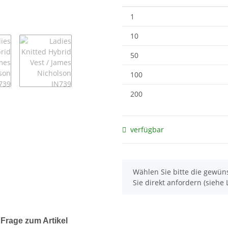
1
10
50
100
200
verfügbar
x
Wählen Sie bitte die gewüns
Sie direkt anfordern (siehe L
Frage zum Artikel