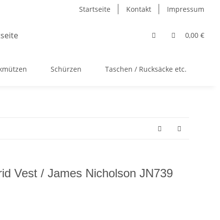
Startseite
Kontakt
Impressum
0,00 €
ckmützen
Schürzen
Taschen / Rucksäcke etc.
Ac
brid Vest / James Nicholson JN739