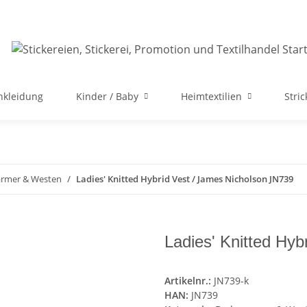
nkleidung
Kinder / Baby
Heimtextilien
Stri
rmer & Westen
Ladies' Knitted Hybrid Vest / James Nicholson JN739
Ladies' Knitted Hy
Artikelnr.:
JN739-k
HAN:
JN739