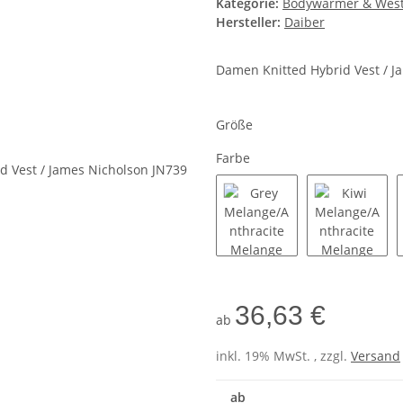
Kategorie:
Bodywarmer & Wes
Hersteller:
Daiber
Damen Knitted Hybrid Vest / J
Größe
Farbe
Grey Melange/Anthracit
Kiwi Mel
36,63 €
ab
inkl. 19% MwSt. , zzgl.
Versand
ab