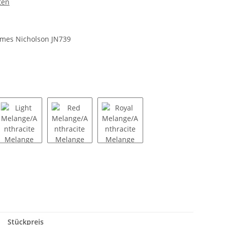
ten
ames Nicholson JN739
e Melange
ange/Anthracite Melange
Light Melange/Anthracite Melange
Red Melange/Anthracite Melange
Royal Melange/Anthracite Mel
Stückpreis