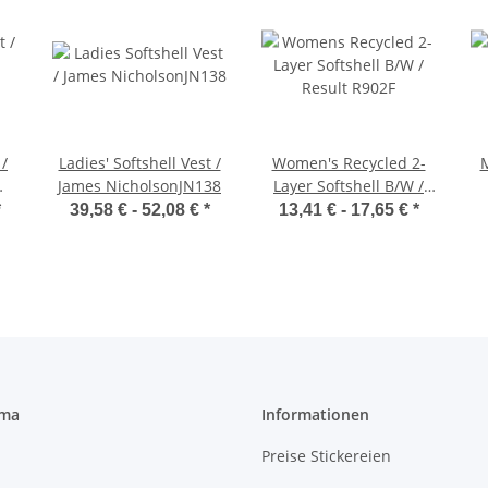
 /
Ladies' Softshell Vest /
Women's Recycled 2-
M
James NicholsonJN138
Layer Softshell B/W /
Result R902F
*
39,58 € -
52,08 €
*
13,41 € -
17,65 €
*
rma
Informationen
Preise Stickereien