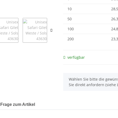
10
28,
50
26,
100
24,
200
23,
verfügbar
x
Wählen Sie bitte die gewüns
Sie direkt anfordern (siehe L
Frage zum Artikel