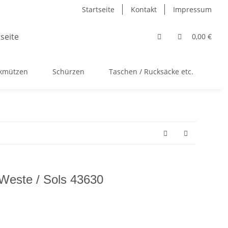
Startseite
Kontakt
Impressum
0,00 €
ckmützen
Schürzen
Taschen / Rucksäcke etc.
Ac
 Weste / Sols 43630