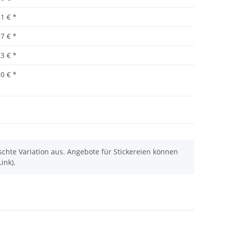
51 €
*
37 €
*
83 €
*
30 €
*
chte Variation aus. Angebote für Stickereien können
ink).