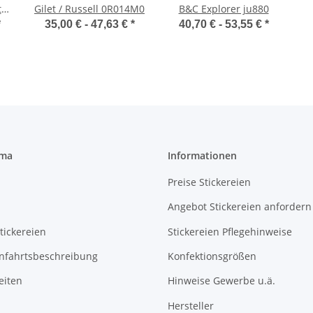
t
Gilet / Russell 0R014M0
B&C Explorer ju880
*
35,00 € -
47,63 €
*
40,70 € -
53,55 €
*
rma
Informationen
Preise Stickereien
Angebot Stickereien anfordern
tickereien
Stickereien Pflegehinweise
Anfahrtsbeschreibung
Konfektionsgrößen
eiten
Hinweise Gewerbe u.ä.
Hersteller