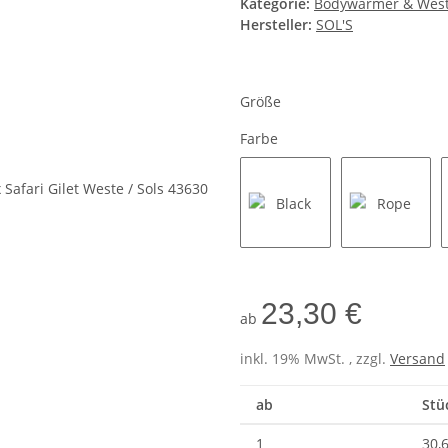
Kategorie:
Bodywarmer & Wes
Hersteller:
SOL'S
Größe
Farbe
Black
Rope
23,30 €
ab
inkl. 19% MwSt. , zzgl.
Versand
ab
Stü
1
30,