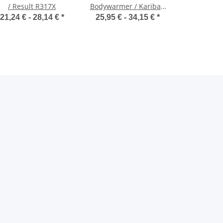
/ Result R317X
Bodywarmer / Kariban
6170
21,24 € -
28,14 €
*
25,95 € -
34,15 €
*