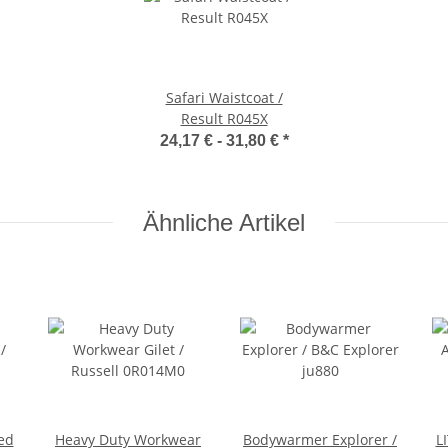
Safari Waistcoat /
Result R045X
24,17 € -
31,80 €
*
Ähnliche Artikel
ed
Heavy Duty Workwear
Bodywarmer Explorer /
L