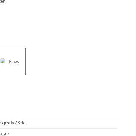
ten
Navy
ckpreis / Stk.
66 €
*