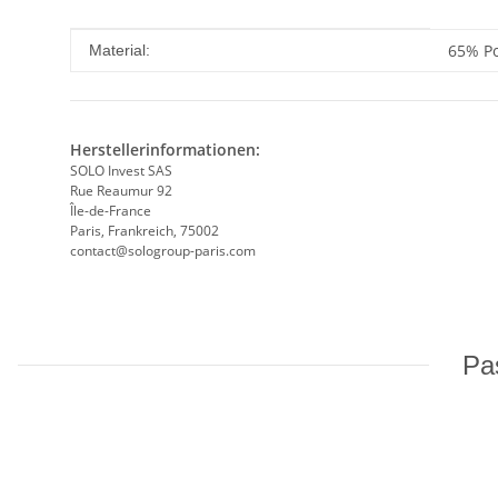
Produkteigenschaft
Wert
65% Po
Material:
Herstellerinformationen:
SOLO Invest SAS
Rue Reaumur 92
Île-de-France
Paris, Frankreich, 75002
contact@sologroup-paris.com
Pas