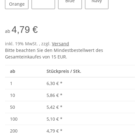
Fluorescent Orange
Red
Aqua Blue
Sport Navy
4,79 €
ab
inkl. 19% MwSt. , zzgl.
Versand
Bitte beachten Sie den Mindestbestellwert des
Gesamteinkaufes von 15 EUR.
ab
Stückpreis / Stk.
1
6,30 €
*
10
5,86 €
*
50
5,42 €
*
100
5,10 €
*
200
4,79 €
*