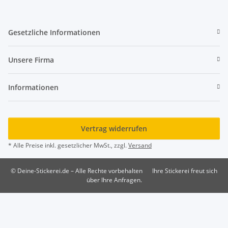
Gesetzliche Informationen
Unsere Firma
Informationen
Vertrag widerrufen
* Alle Preise inkl. gesetzlicher MwSt., zzgl.
Versand
© Deine-Stickerei.de – Alle Rechte vorbehalten
Ihre Stickerei freut sich
über Ihre Anfragen.