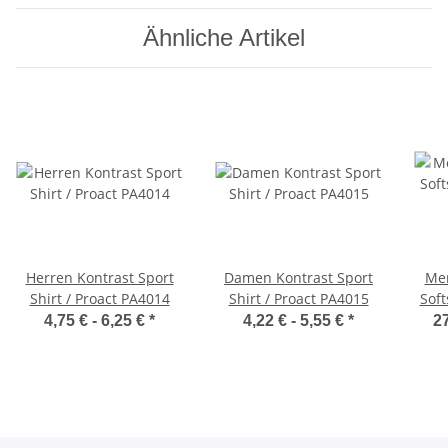
Ähnliche Artikel
Herren Kontrast Sport
Damen Kontrast Sport
Men
Shirt / Proact PA4014
Shirt / Proact PA4015
Soft
4,75 € -
6,25 €
*
4,22 € -
5,55 €
*
27