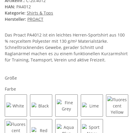
Artikelnr.:
C-20.4012
HAN:
PA4012
Kategorie:
Shirts & Tops
Hersteller:
PROACT
Das Proact PA4012 ist ein leichtes Herren-Sportshirt aus 100
% recyceltem Polyester mit 130 g/m² Materialstärke.
Schnelltrocknendes Gewebe, gerader Schnitt und
Raglanärmel machen es zu einem funktionellen Kurzarmshirt
für Training, Teamsport, Verein und aktive Freizeit.
Größe
Farbe
White
Black
Fine Grey
Lime
Fluores