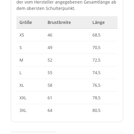
der vom Hersteller angegebenen Gesamtlänge ab
dem obersten Schulterpunkt.
Größe
Brustbreite
Länge
XS
46
68,5
S
49
70,5
M
52
72,5
L
55
74,5
XL
58
76,5
XXL
61
78,5
3XL
64
80,5