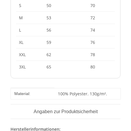
S
50
70
M
53
72
L
56
74
XL
59
76
XXL
62
78
3XL
65
80
Produkteigenschaft
Wert
100% Polyester. 130g/m².
Material:
Angaben zur Produktsicherheit
Herstellerinformationen: