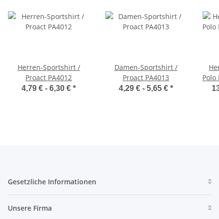
Herren-Sportshirt /
Damen-Sportshirt /
He
Proact PA4012
Proact PA4013
Polo
4,79 € -
6,30 €
*
4,29 € -
5,65 €
*
13
Gesetzliche Informationen
Unsere Firma