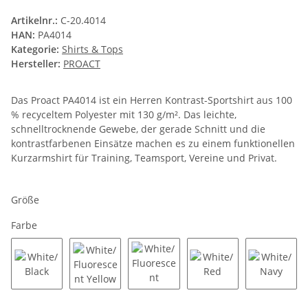
Artikelnr.:
C-20.4014
HAN:
PA4014
Kategorie:
Shirts & Tops
Hersteller:
PROACT
Das Proact PA4014 ist ein Herren Kontrast-Sportshirt aus 100
% recyceltem Polyester mit 130 g/m². Das leichte,
schnelltrocknende Gewebe, der gerade Schnitt und die
kontrastfarbenen Einsätze machen es zu einem funktionellen
Kurzarmshirt für Training, Teamsport, Vereine und Privat.
Größe
Farbe
White/Black
White/Fluorescent Yellow
White/Fluorescent Orange
White/Red
White/N