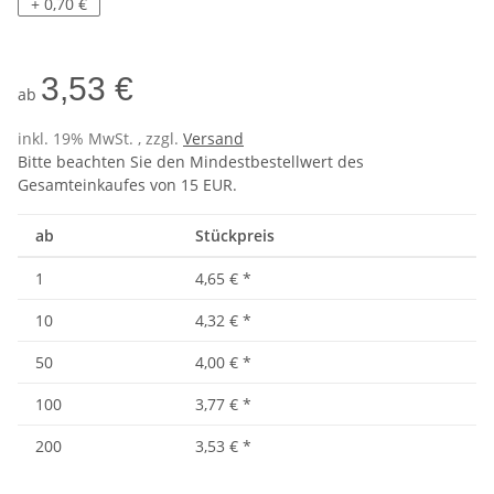
Red
+ 0,70 €
3,53 €
ab
inkl. 19% MwSt. , zzgl.
Versand
Bitte beachten Sie den Mindestbestellwert des
Gesamteinkaufes von 15 EUR.
ab
Stückpreis
1
4,65 €
*
10
4,32 €
*
50
4,00 €
*
100
3,77 €
*
200
3,53 €
*