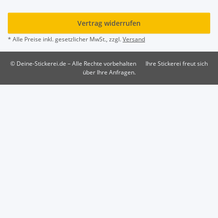
Vertrag widerrufen
* Alle Preise inkl. gesetzlicher MwSt., zzgl.
Versand
© Deine-Stickerei.de – Alle Rechte vorbehalten
Ihre Stickerei freut sich
über Ihre Anfragen.