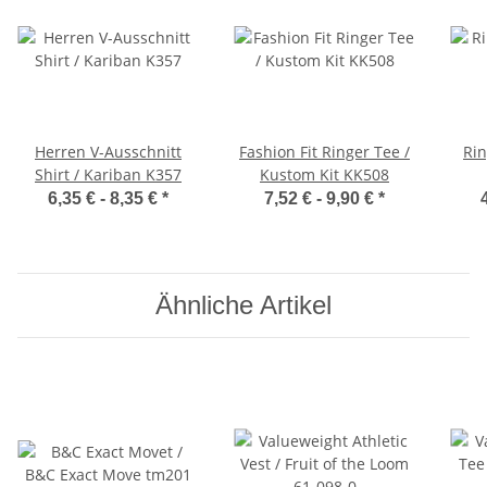
Herren V-Ausschnitt
Fashion Fit Ringer Tee /
Rin
Shirt / Kariban K357
Kustom Kit KK508
6,35 € -
8,35 €
*
7,52 € -
9,90 €
*
Ähnliche Artikel