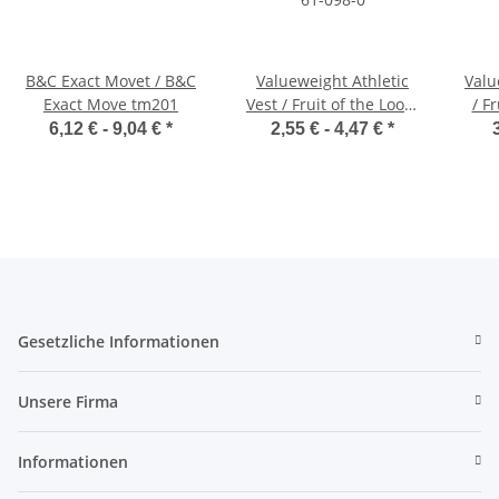
B&C Exact Movet / B&C
Valueweight Athletic
Valu
Exact Move tm201
Vest / Fruit of the Loom
/ F
61-098-0
6,12 € -
9,04 €
*
2,55 € -
4,47 €
*
Gesetzliche Informationen
Unsere Firma
Informationen