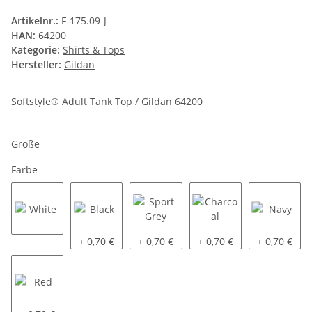
Artikelnr.:
F-175.09-J
HAN:
64200
Kategorie:
Shirts & Tops
Hersteller:
Gildan
Softstyle® Adult Tank Top / Gildan 64200
Größe
Farbe
White
Black
Sport Grey
Charcoal
Navy
+ 0,70 €
+ 0,70 €
+ 0,70 €
+ 0,70 €