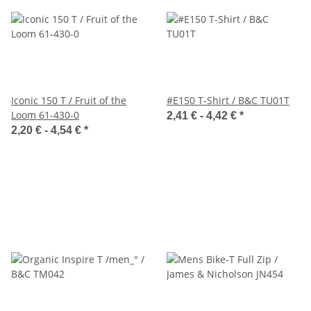
Iconic 150 T / Fruit of the
#E150 T-Shirt / B&C TU01T
Loom 61-430-0
2,41 € -
4,42 €
*
2,20 € -
4,54 €
*