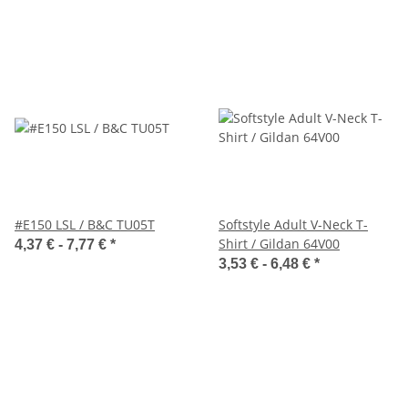
#E150 LSL / B&C TU05T
Softstyle Adult V-Neck T-
Shirt / Gildan 64V00
4,37 € -
7,77 €
*
3,53 € -
6,48 €
*