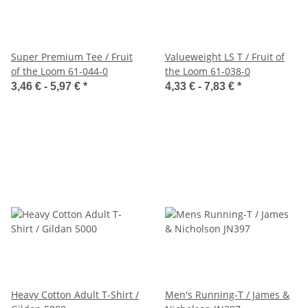
Super Premium Tee / Fruit
Valueweight LS T / Fruit of
of the Loom 61-044-0
the Loom 61-038-0
3,46 € -
5,97 €
*
4,33 € -
7,83 €
*
Heavy Cotton Adult T-Shirt /
Men's Running-T / James &