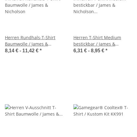
Herren Rundhals-T-Shirt
Herren T-Shirt Medium
Baumwolle / James &
bestickbar / James &
Nicholson
Nicholson JN003
8,14 € -
11,42 €
*
6,31 € -
8,95 €
*