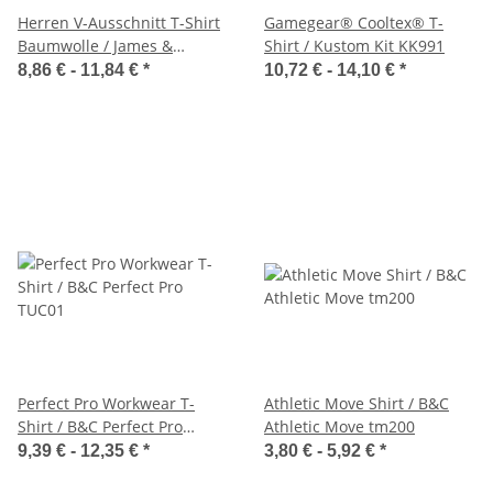
Herren V-Ausschnitt T-Shirt
Gamegear® Cooltex® T-
Baumwolle / James &
Shirt / Kustom Kit KK991
Nicholson JN912
8,86 € -
11,84 €
*
10,72 € -
14,10 €
*
Perfect Pro Workwear T-
Athletic Move Shirt / B&C
Shirt / B&C Perfect Pro
Athletic Move tm200
TUC01
9,39 € -
12,35 €
*
3,80 € -
5,92 €
*