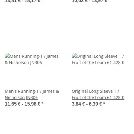
JN055
13,81 € -
18,17 €
*
10,62 € -
13,97 €
*
Men's Running-T / James &
Original Long Sleeve T /
Nicholson JN306
Fruit of the Loom 61-428-0
11,65 € -
15,98 €
*
3,84 € -
6,39 €
*