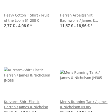
Heavy Cotton T Shirt / Fruit
Herren Arbeitsshirt
of the Loom 61-208-0
Baumwolle / James &
Nicholson JN800
2,77 € -
4,96 €
*
11,57 € -
16,96 €
*
Kurzarm-Shirt Elastic
Men's Running Tank / James
Herren / James & Nicholson
& Nicholson JN305