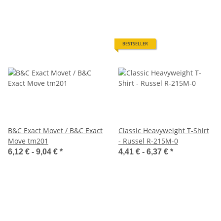
BESTSELLER
B&C Exact Movet / B&C Exact
Classic Heavyweight T-Shirt
Move tm201
- Russel R-215M-0
6,12 € -
9,04 €
*
4,41 € -
6,37 €
*