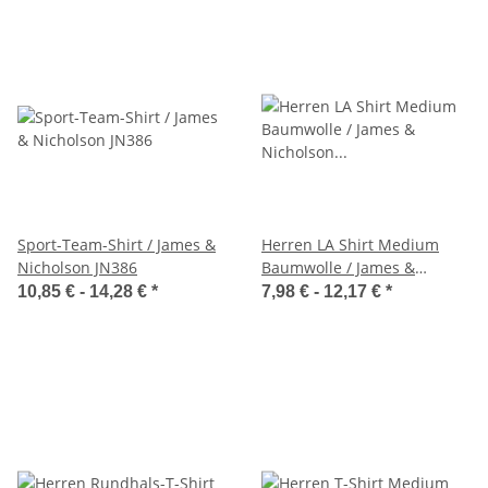
Sport-Team-Shirt / James &
Herren LA Shirt Medium
Nicholson JN386
Baumwolle / James &
Nicholson JN913
10,85 € -
14,28 €
*
7,98 € -
12,17 €
*