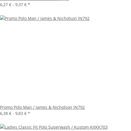
6,27 € -
9,37 €
*
Promo Polo Man / James & Nicholson JN792
6,38 € -
9,83 €
*