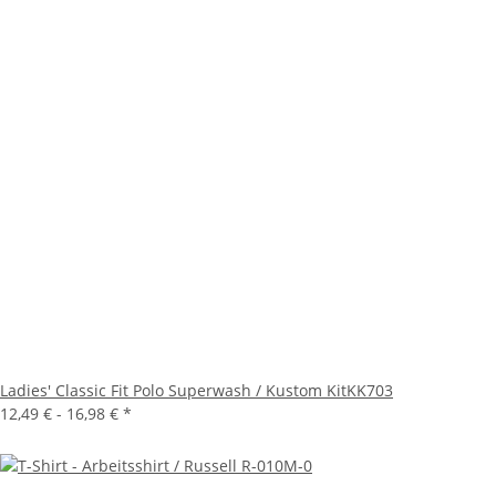
Ladies' Classic Fit Polo Superwash / Kustom KitKK703
12,49 € -
16,98 €
*