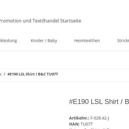
kleidung
Kinder / Baby
Heimtextilien
Stric
s
#E190 LSL Shirt / B&C TU07T
#E190 LSL Shirt /
Artikelnr.:
F-028.42-J
HAN:
TU07T