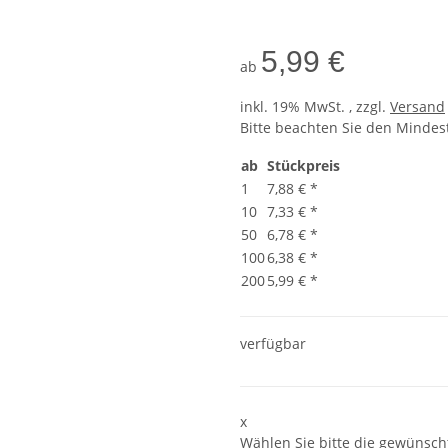
5,99 €
ab
inkl. 19% MwSt. , zzgl.
Versand
Bitte beachten Sie den Mindes
ab
Stückpreis
1
7,88 €
*
10
7,33 €
*
50
6,78 €
*
100
6,38 €
*
200
5,99 €
*
verfügbar
x
Wählen Sie bitte die gewünscht