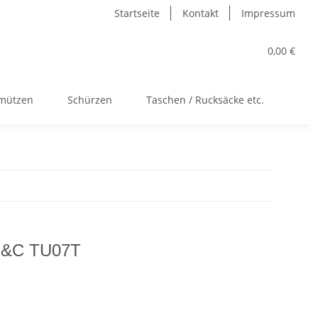
Startseite
Kontakt
Impressum
0,00 €
kmützen
Schürzen
Taschen / Rucksäcke etc.
Acc
 B&C TU07T