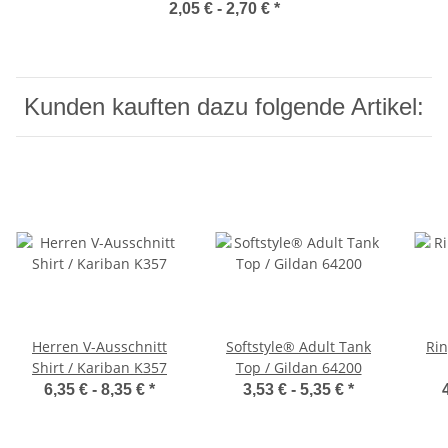
RC046X
2,05 € -
2,70 €
*
Kunden kauften dazu folgende Artikel:
Herren V-Ausschnitt
Softstyle® Adult Tank
Rin
Shirt / Kariban K357
Top / Gildan 64200
6,35 € -
8,35 €
*
3,53 € -
5,35 €
*