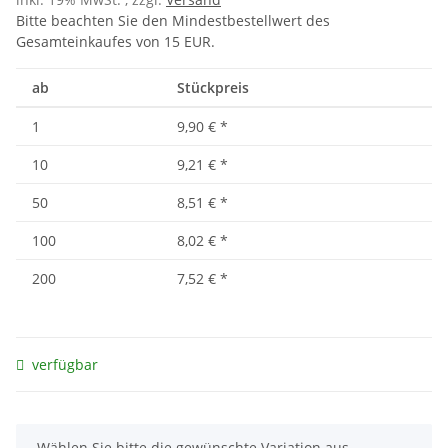
Bitte beachten Sie den Mindestbestellwert des
Gesamteinkaufes von 15 EUR.
ab
Stückpreis
1
9,90 €
*
10
9,21 €
*
50
8,51 €
*
100
8,02 €
*
200
7,52 €
*
verfügbar
x
Wählen Sie bitte die gewünschte Variation aus.