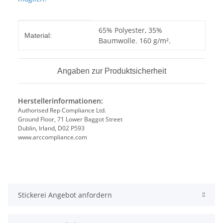
Produkteigenschaft
Wert
65% Polyester, 35%
Material:
Baumwolle. 160 g/m².
Angaben zur Produktsicherheit
Herstellerinformationen:
Authorised Rep Compliance Ltd.
Ground Floor, 71 Lower Baggot Street
Dublin, Irland, D02 P593
www.arccompliance.com
Stickerei Angebot anfordern