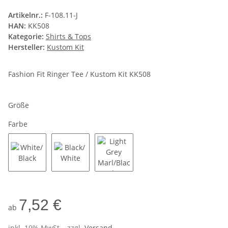
Artikelnr.:
F-108.11-J
HAN:
KK508
Kategorie:
Shirts & Tops
Hersteller:
Kustom Kit
Fashion Fit Ringer Tee / Kustom Kit KK508
Größe
Farbe
White/Black
Black/White
Light Grey Marl/Black
7,52 €
ab
inkl. 19% MwSt. , zzgl.
Versand