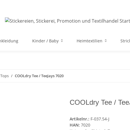
nkleidung
Kinder / Baby
Heimtextilien
Stri
 Tops
COOLdry Tee / TeeJays 7020
COOLdry Tee / Tee
Artikelnr.:
F-037.54-J
HAN:
7020