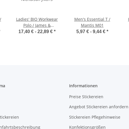
/
Ladies' BIO Workwear
Men's Essential T /
Polo / James &
Mantis M01
Nicholson JN873
*
17,40 € -
22,89 €
*
5,97 € -
9,44 €
*
rma
Informationen
Preise Stickereien
Angebot Stickereien anfordern
tickereien
Stickereien Pflegehinweise
Anfahrtsbeschreibung
Konfektionsgrößen