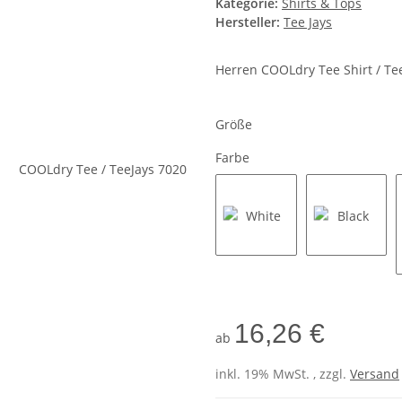
Kategorie:
Shirts & Tops
Hersteller:
Tee Jays
Herren COOLdry Tee Shirt / Te
Größe
Farbe
White
Black
16,26 €
ab
inkl. 19% MwSt. , zzgl.
Versand