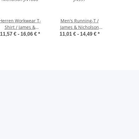
Herren Workwear T-
Men's Running-T /
Shirt / James &
James & Nicholson
Nicholson JN1808
JN397
11,57 € -
16,06 €
*
11,01 € -
14,49 €
*