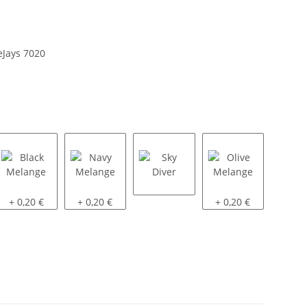
eJays 7020
Black Melange
Navy Melange
Sky Diver
Olive Melange
+ 0,20 €
+ 0,20 €
+ 0,20 €