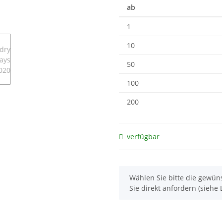
ab
1
10
50
100
200
verfügbar
x
Wählen Sie bitte die gewüns
Sie direkt anfordern (siehe L