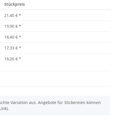
Stückpreis
21,40 €
*
19,90 €
*
18,40 €
*
17,33 €
*
16,26 €
*
chte Variation aus. Angebote für Stickereien können
ink).