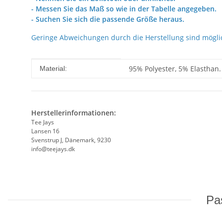
- Messen Sie das Maß so wie in der Tabelle angegeben.
- Suchen Sie sich die passende Größe heraus.
Geringe Abweichungen durch die Herstellung sind mögli
Produkteigenschaft
Wert
95% Polyester, 5% Elasthan.
Material:
Herstellerinformationen:
Tee Jays
Lansen 16
Svenstrup J, Dänemark, 9230
info@teejays.dk
Pas