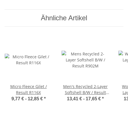
Ähnliche Artikel
Micro Fleece Gilet /
Men's Recycled 2-Layer
Wo
Result R116X
Softshell B/W / Result
La
R902M
9,77 € -
12,85 €
*
13,41 € -
17,65 €
*
13