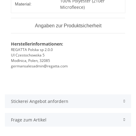
Produkteigenschaft
Wert
100% Polyester (210er
Material:
Microfleece)
Angaben zur Produktsicherheit
Herstellerinformationen:
REGATTA Polska sp 2.0.0
UI Czestochowska 5
Modlnica, Polen, 32085
germansalesadmin@regatta.com
Stickerei Angebot anfordern
Frage zum Artikel