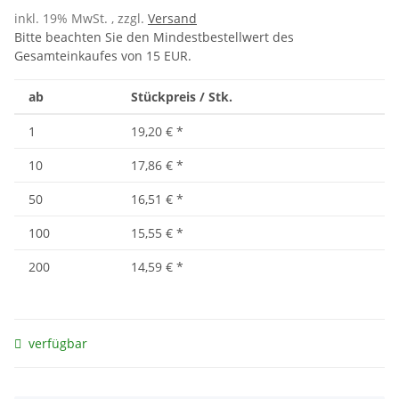
inkl. 19% MwSt. , zzgl.
Versand
Bitte beachten Sie den Mindestbestellwert des
Gesamteinkaufes von 15 EUR.
ab
Stückpreis / Stk.
1
19,20 €
*
10
17,86 €
*
50
16,51 €
*
100
15,55 €
*
200
14,59 €
*
verfügbar