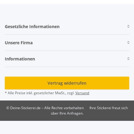
Gesetzliche Informationen
Unsere Firma
Informationen
Vertrag widerrufen
* Alle Preise inkl. gesetzlicher MwSt., zzgl.
Versand
© Deine-Stickerei.de – Alle Rechte vorbehalten
Ihre Stickerei freut sich
über Ihre Anfragen.