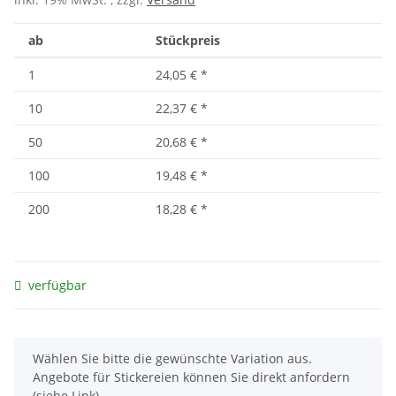
ab
Stückpreis
1
24,05 €
*
10
22,37 €
*
50
20,68 €
*
100
19,48 €
*
200
18,28 €
*
verfügbar
x
Wählen Sie bitte die gewünschte Variation aus.
Angebote für Stickereien können Sie direkt anfordern
(siehe Link).