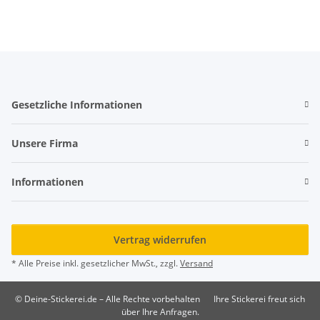
Gesetzliche Informationen
Unsere Firma
Informationen
Vertrag widerrufen
* Alle Preise inkl. gesetzlicher MwSt., zzgl.
Versand
© Deine-Stickerei.de – Alle Rechte vorbehalten
Ihre Stickerei freut sich
über Ihre Anfragen.