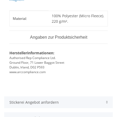
Produkteigenschaft
Wert
100% Polyester (Micro Fleece).
Material:
220 g/m².
Angaben zur Produktsicherheit
Herstellerinformationen:
Authorised Rep Compliance Ltd.
Ground Floor, 71 Lower Baggot Street
Dublin, Irland, D02 P593
www.arccompliance.com
Stickerei Angebot anfordern