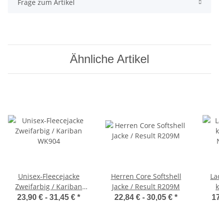
Frage zum Artikel
Ähnliche Artikel
Unisex-Fleecejacke
Herren Core Softshell
La
Zweifarbig / Kariban
Jacke / Result R209M
k
WK904
23,90 € -
31,45 €
*
22,84 € -
30,05 €
*
17