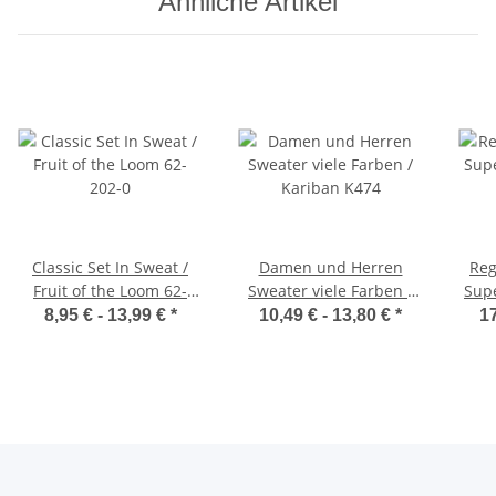
Ähnliche Artikel
Classic Set In Sweat /
Damen und Herren
Reg
Fruit of the Loom 62-
Sweater viele Farben /
Sup
202-0
Kariban K474
8,95 € -
13,99 €
*
10,49 € -
13,80 €
*
17