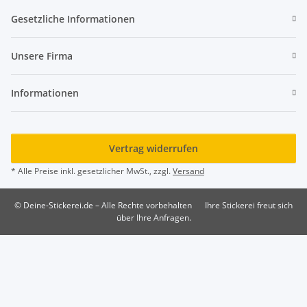
Gesetzliche Informationen
Unsere Firma
Informationen
Vertrag widerrufen
* Alle Preise inkl. gesetzlicher MwSt., zzgl.
Versand
© Deine-Stickerei.de – Alle Rechte vorbehalten
Ihre Stickerei freut sich
über Ihre Anfragen.