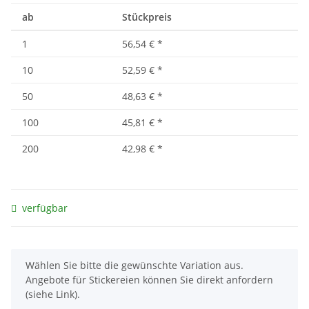
ab
Stückpreis
1
56,54 €
*
10
52,59 €
*
50
48,63 €
*
100
45,81 €
*
200
42,98 €
*
verfügbar
x
Wählen Sie bitte die gewünschte Variation aus.
Angebote für Stickereien können Sie direkt anfordern
(siehe Link).