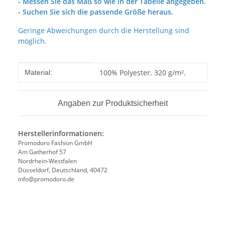
- Messen Sie das Maß so wie in der Tabelle angegeben.
- Suchen Sie sich die passende Größe heraus.
Geringe Abweichungen durch die Herstellung sind
möglich.
Produkteigenschaft
Wert
100% Polyester. 320 g/m².
Material:
Angaben zur Produktsicherheit
Herstellerinformationen:
Promodoro Fashion GmbH
Am Gatherhof 57
Nordrhein-Westfalen
Düsseldorf, Deutschland, 40472
info@promodoro.de