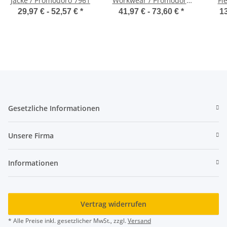
Jacke / Promodoro 7961
Workwear / Promodoro
Fl
7700
29,97 € -
52,57 €
*
41,97 € -
73,60 €
*
13
Gesetzliche Informationen
Unsere Firma
Informationen
Vertrag widerrufen
* Alle Preise inkl. gesetzlicher MwSt., zzgl.
Versand