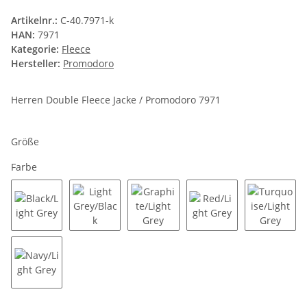
Artikelnr.:
C-40.7971-k
HAN:
7971
Kategorie:
Fleece
Hersteller:
Promodoro
Herren Double Fleece Jacke / Promodoro 7971
Größe
Farbe
Black/Light Grey
Light Grey/Black
Graphite/Light Grey
Red/Light Grey
Turquoi
Navy/Light Grey