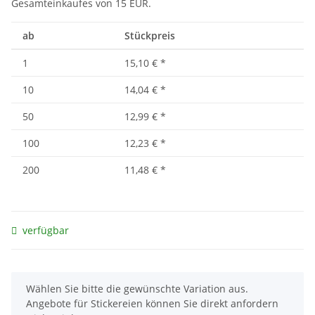
Gesamteinkaufes von 15 EUR.
ab
Stückpreis
1
15,10 €
*
10
14,04 €
*
50
12,99 €
*
100
12,23 €
*
200
11,48 €
*
verfügbar
x
Wählen Sie bitte die gewünschte Variation aus.
Angebote für Stickereien können Sie direkt anfordern