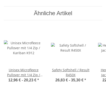
Ähnliche Artikel
Unisex Microfleece
Safety Softshell / Result
Her
Pullover mit 1/4 Zip /
R450X
Ja
Kariban K912
12,96 € -
20,23 €
*
26,83 € -
35,30 €
*
22