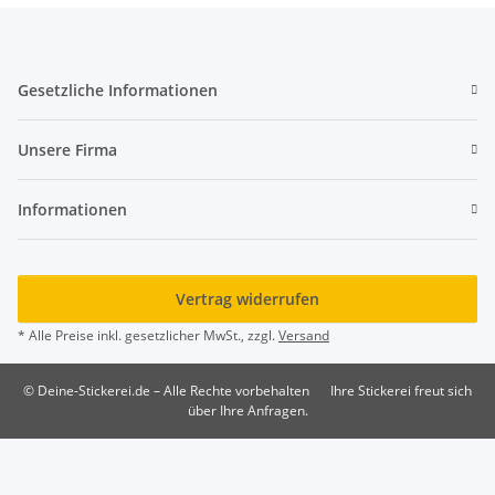
Gesetzliche Informationen
Unsere Firma
Informationen
Vertrag widerrufen
* Alle Preise inkl. gesetzlicher MwSt., zzgl.
Versand
© Deine-Stickerei.de – Alle Rechte vorbehalten
Ihre Stickerei freut sich
über Ihre Anfragen.