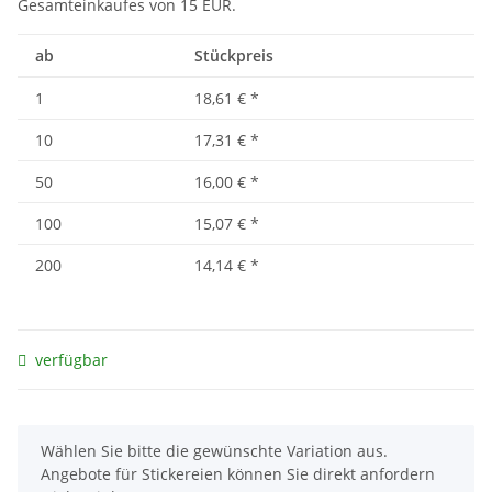
Gesamteinkaufes von 15 EUR.
ab
Stückpreis
1
18,61 €
*
10
17,31 €
*
50
16,00 €
*
100
15,07 €
*
200
14,14 €
*
verfügbar
x
Wählen Sie bitte die gewünschte Variation aus.
Angebote für Stickereien können Sie direkt anfordern