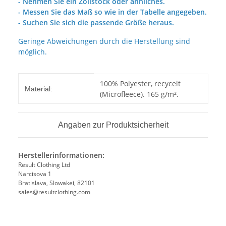
- Nehmen Sie ein Zollstock oder ähnliches.
- Messen Sie das Maß so wie in der Tabelle angegeben.
- Suchen Sie sich die passende Größe heraus.
Geringe Abweichungen durch die Herstellung sind
möglich.
Produkteigenschaft
Wert
100% Polyester, recycelt
Material:
(Microfleece). 165 g/m².
Angaben zur Produktsicherheit
Herstellerinformationen:
Result Clothing Ltd
Narcisova 1
Bratislava, Slowakei, 82101
sales@resultclothing.com