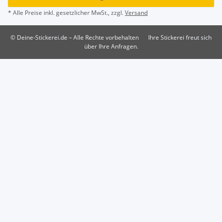
* Alle Preise inkl. gesetzlicher MwSt., zzgl.
Versand
© Deine-Stickerei.de – Alle Rechte vorbehalten
Ihre Stickerei freut sich
über Ihre Anfragen.