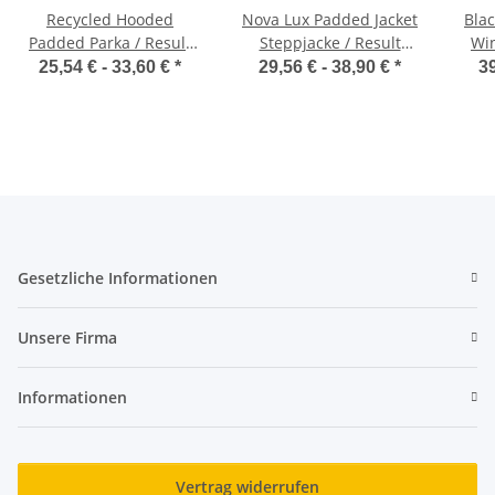
Recycled Hooded
Nova Lux Padded Jacket
Bla
Padded Parka / Result
Steppjacke / Result
Win
R910X
R222X
25,54 € -
33,60 €
*
29,56 € -
38,90 €
*
39
Gesetzliche Informationen
Unsere Firma
Informationen
Vertrag widerrufen