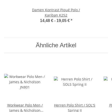
Damen Kontrast Piqué Polo /
Kariban K252
14,48 € -
19,05 €
*
Ähnliche Artikel
Workwear Polo Men /
Herren Polo Shirt / SOL'S
P
James & Nicholson
Spring II