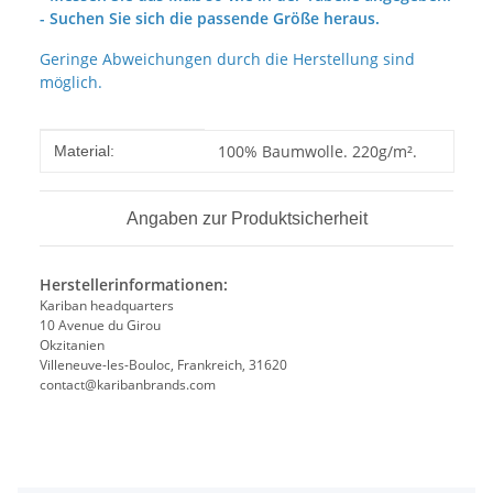
- Suchen Sie sich die passende Größe heraus.
Geringe Abweichungen durch die Herstellung sind
möglich.
Produkteigenschaft
Wert
100% Baumwolle. 220g/m².
Material:
Angaben zur Produktsicherheit
Herstellerinformationen:
Kariban headquarters
10 Avenue du Girou
Okzitanien
Villeneuve-les-Bouloc, Frankreich, 31620
contact@karibanbrands.com