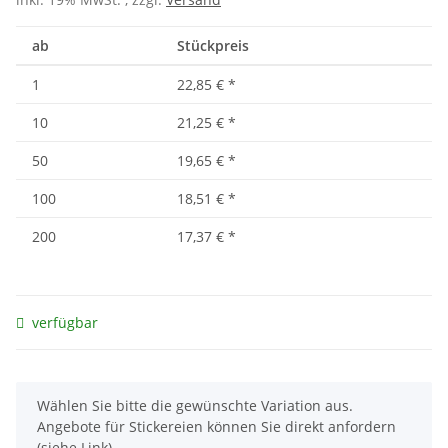
ab
Stückpreis
1
22,85 €
*
10
21,25 €
*
50
19,65 €
*
100
18,51 €
*
200
17,37 €
*
verfügbar
x
Wählen Sie bitte die gewünschte Variation aus.
Angebote für Stickereien können Sie direkt anfordern
(siehe Link).