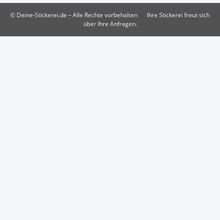
© Deine-Stickerei.de – Alle Rechte vorbehalten
Ihre Stickerei freut sich
über Ihre Anfragen.