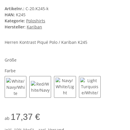
Artikelnr.:
C-20.K245-k
HAN:
K245
Kategorie:
Poloshirts
Hersteller:
Kariban
Herren Kontrast Piqué Polo / Kariban K245
Größe
Farbe
White/Navy/White
Red/White/Navy
Navy/White/Light Turquoise
Light Turquoise/Whi
17,37 €
ab
inkl. 19% MwSt. , zzgl.
Versand