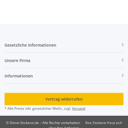
Gesetzliche Informationen
Unsere Firma
Informationen
Vertrag widerrufen
* Alle Preise inkl. gesetzlicher MwSt., zzgl.
Versand
© Deine-Stickerei.de – Alle Rechte vorbehalten
Ihre Stickerei freut sich
über Ihre Anfragen.