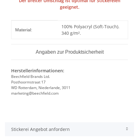
Der breiter Umschlag ist optimal für Stickereien
geeignet.
Produkteigenschaft
Wert
100% Polyacryl (Soft-Touch).
Material:
340 g/m².
Angaben zur Produktsicherheit
Herstellerinformationen:
Beechfield Brands Ltd.
Posthoormstraat 17
WD Rotterdam, Niederlande, 3011
marketing@beechfield.com
Stickerei Angebot anfordern