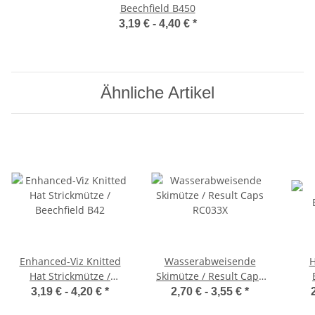
Beechfield B450
3,19 € -
4,40 €
*
Ähnliche Artikel
Enhanced-Viz Knitted
Wasserabweisende
H
Hat Strickmütze /
Skimütze / Result Caps
Beechfield B42
RC033X
3,19 € -
4,20 €
*
2,70 € -
3,55 €
*