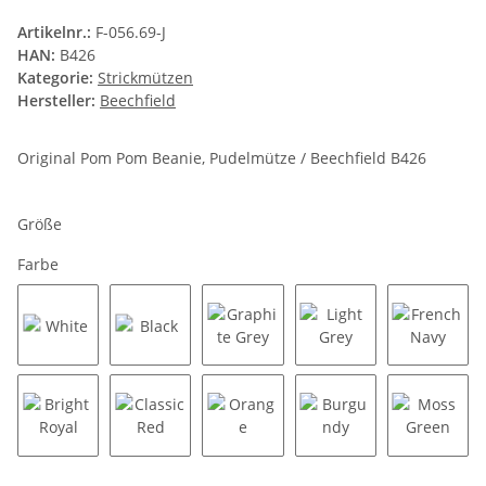
Artikelnr.:
F-056.69-J
HAN:
B426
Kategorie:
Strickmützen
Hersteller:
Beechfield
Original Pom Pom Beanie, Pudelmütze / Beechfield B426
Größe
Farbe
White
Black
Graphite Grey
Light Grey
French 
Bright Royal
Classic Red
Orange
Burgundy
Moss G