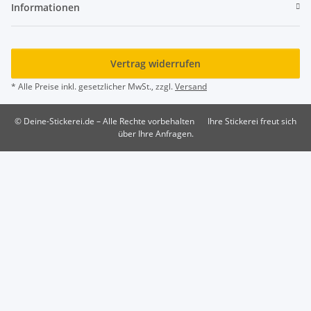
Informationen
Vertrag widerrufen
* Alle Preise inkl. gesetzlicher MwSt., zzgl.
Versand
© Deine-Stickerei.de – Alle Rechte vorbehalten
Ihre Stickerei freut sich
über Ihre Anfragen.