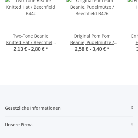
Two-Tone Beanie
Original Pom Pom
Enh
Knitted Hat / Beechfield
Beanie, Pudelmütze /
H
B44c
Beechfield B426
2,13 € -
2,80 €
*
2,58 € -
3,40 €
*
Gesetzliche Informationen
Unsere Firma