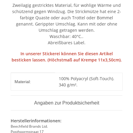
Zweilagig gestricktes Material, für wohlige Wärme und
schützend gegen Windzug. Die Strickmütze hat eine 2-
farbige Quaste oder auch Trottel oder Bommel
genannt. Gerippter Umschlag. Kann mit oder ohne
Umschlag getragen werden.
Waschbar: 40°C..
Abreißbares Label.
In unserer Stickerei können Sie diesen Artikel
besticken lassen. (Höchstmaß auf Krempe 11x3,50cm).
Produkteigenschaft
Wert
100% Polyacryl (Soft-Touch).
Material:
340 g/m².
Angaben zur Produktsicherheit
Herstellerinformationen:
Beechfield Brands Ltd.
Posthoormstraat 17