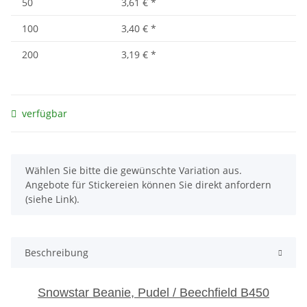
50
3,61 €
*
100
3,40 €
*
200
3,19 €
*
verfügbar
x
Wählen Sie bitte die gewünschte Variation aus.
Angebote für Stickereien können Sie direkt anfordern
(siehe Link).
Beschreibung
Snowstar Beanie, Pudel / Beechfield B450