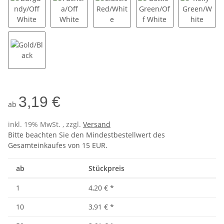
Burgundy/Off White
Fuchsia/Off White
Classic Red/White
Bottle Green/Off Whi
Kelly G
Gold/Black
3,19 €
ab
inkl. 19% MwSt. , zzgl.
Versand
Bitte beachten Sie den Mindestbestellwert des
Gesamteinkaufes von 15 EUR.
ab
Stückpreis
1
4,20 €
*
10
3,91 €
*