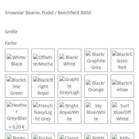
Snowstar Beanie, Pudel / Beechfield B450
Größe
Farbe
White/Black
Offwhite/Mocha
Black/White
Black/Graphite Grey
Black/Cl
Black/Lime Green
Black/Bright Royal
Graphite Grey/Light Grey
Black/Orange
Black/Y
Heather Grey/Black
French Navy/Light Grey
Bright Royal/White
Sky Blue/White
Surf Bl
+ 0,20 €