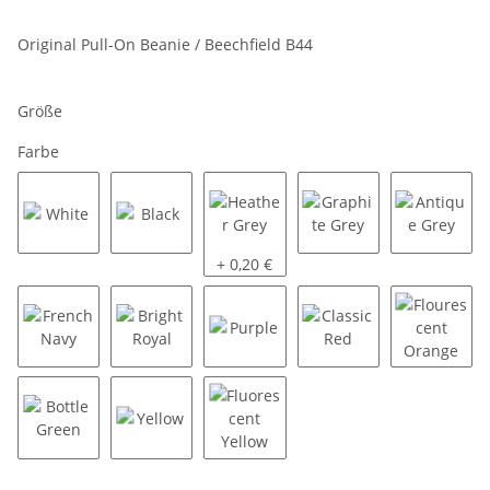
Original Pull-On Beanie / Beechfield B44
Größe
Farbe
White
Black
Heather Grey
Graphite Grey
Antique
+ 0,20 €
French Navy
Bright Royal
Purple
Classic Red
Floures
Bottle Green
Yellow
Fluorescent Yellow