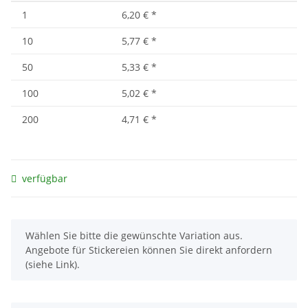
1
6,20 €
*
10
5,77 €
*
50
5,33 €
*
100
5,02 €
*
200
4,71 €
*
verfügbar
x
Wählen Sie bitte die gewünschte Variation aus.
Angebote für Stickereien können Sie direkt anfordern
(siehe Link).