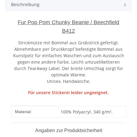
Beschreibung
Fur Pop Pom Chunky Beanie / Beechfield
B412
Strickmütze mit Bommel aus Grobstrick gefertigt.
Abnehmbare per Druckknopf befestigte Bommel aus
Kunstpelz für einfaches Waschen und zum Austausch
gegen eine andere Farbe. Leicht umzuetikettieren
durch TearAway Label. Der breite Umschlag sorgt für
optimale Wärme.
Unisex. Handwäsche.
Für unsere Stickerei leider ungeeignet.
Produkteigenschaft
Wert
100% Polyacryl. 340 g/m².
Material:
Angaben zur Produktsicherheit