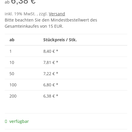
6,38 €
ab
inkl. 19% MwSt. , zzgl.
Versand
Bitte beachten Sie den Mindestbestellwert des
Gesamteinkaufes von 15 EUR.
ab
Stückpreis / Stk.
1
8,40 €
*
10
7,81 €
*
50
7,22 €
*
100
6,80 €
*
200
6,38 €
*
verfügbar