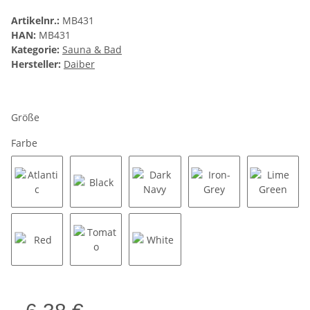
Artikelnr.:
MB431
HAN:
MB431
Kategorie:
Sauna & Bad
Hersteller:
Daiber
Größe
Farbe
Atlantic
Black
Dark Navy
Iron-Grey
Lime Gr
Red
Tomato
White