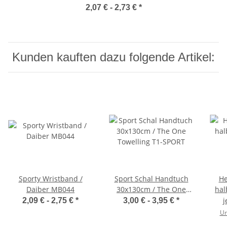
2,07 € -
2,73 €
*
Kunden kauften dazu folgende Artikel:
Sporty Wristband /
Sport Schal Handtuch
He
Daiber MB044
30x130cm / The One
hal
Towelling T1-SPORT
j
2,09 € -
2,75 €
*
3,00 € -
3,95 €
*
Un