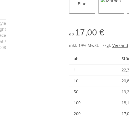
Ston Blue
Maroon
17,00 €
ab
inkl. 19% MwSt. , zzgl.
Versand
ab
Stü
1
22,
10
20,
50
19,
100
18,
200
17,