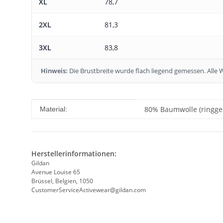
XL
78,7
2XL
81,3
3XL
83,8
Hinweis:
Die Brustbreite wurde flach liegend gemessen. All
Produkteigenschaft
Wert
80% Baumwolle (ringges
Material:
Herstellerinformationen:
Gildan
Avenue Louise 65
Brüssel, Belgien, 1050
CustomerServiceActivewear@gildan.com