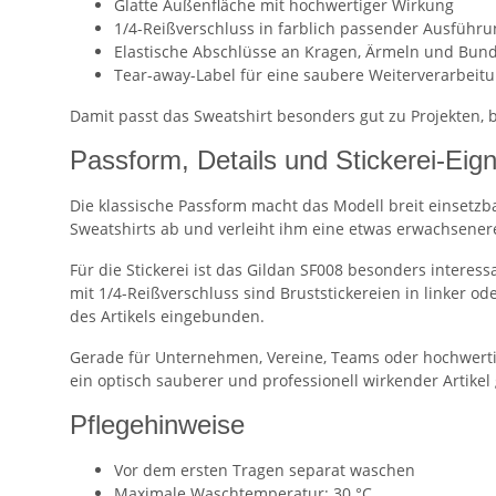
Glatte Außenfläche mit hochwertiger Wirkung
1/4-Reißverschluss in farblich passender Ausführu
Elastische Abschlüsse an Kragen, Ärmeln und Bun
Tear-away-Label für eine saubere Weiterverarbeit
Damit passt das Sweatshirt besonders gut zu Projekten,
Passform, Details und Stickerei-Eig
Die klassische Passform macht das Modell breit einsetzb
Sweatshirts ab und verleiht ihm eine etwas erwachsenere
Für die Stickerei ist das Gildan SF008 besonders intere
mit 1/4-Reißverschluss sind Bruststickereien in linker od
des Artikels eingebunden.
Gerade für Unternehmen, Vereine, Teams oder hochwerti
ein optisch sauberer und professionell wirkender Artikel
Pflegehinweise
Vor dem ersten Tragen separat waschen
Maximale Waschtemperatur: 30 °C