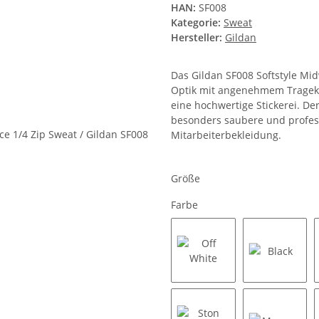
HAN:
SF008
Kategorie:
Sweat
Hersteller:
Gildan
Das Gildan SF008 Softstyle Mid
Optik mit angenehmem Tragekom
eine hochwertige Stickerei. De
besonders saubere und profess
Mitarbeiterbekleidung.
Größe
Farbe
Off White
Black