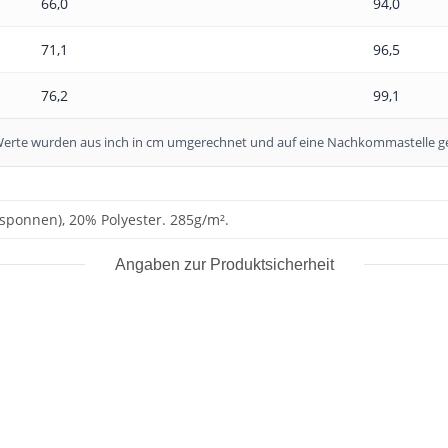
66,0
94,0
71,1
96,5
76,2
99,1
e Werte wurden aus inch in cm umgerechnet und auf eine Nachkommastelle g
ponnen), 20% Polyester. 285g/m².
Angaben zur Produktsicherheit