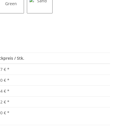
Military Green
Sand
ckpreis / Stk.
37 €
*
80 €
*
24 €
*
12 €
*
00 €
*