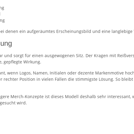
ng
d
ung
 bei denen ein aufgeräumtes Erscheinungsbild und eine langlebig
nung
ar und sorgt für einen ausgewogenen Sitz. Der Kragen mit Reißvers
, gepflegte Wirkung.
ssant, wenn Logos, Namen, Initialen oder dezente Markenmotive ho
er rechter Position in vielen Fällen die stimmigste Lösung. So ble
gere Merch-Konzepte ist dieses Modell deshalb sehr interessant,
 gesucht wird.